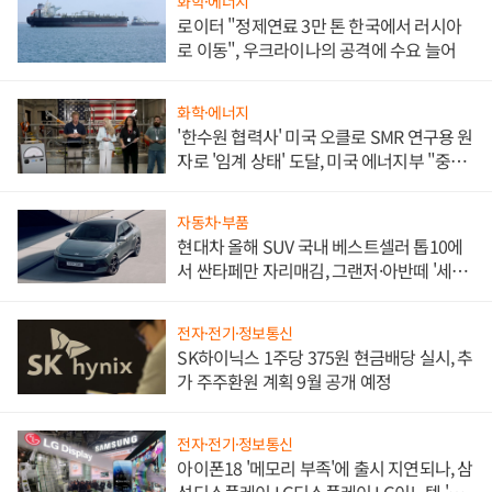
화학·에너지
로이터 "정제연료 3만 톤 한국에서 러시아
로 이동", 우크라이나의 공격에 수요 늘어
화학·에너지
'한수원 협력사' 미국 오클로 SMR 연구용 원
자로 '임계 상태' 도달, 미국 에너지부 "중요
한 이정표"
자동차·부품
현대차 올해 SUV 국내 베스트셀러 톱10에
서 싼타페만 자리매김, 그랜저·아반떼 '세단
쌍끌이'로 내수 방어
전자·전기·정보통신
SK하이닉스 1주당 375원 현금배당 실시, 추
가 주주환원 계획 9월 공개 예정
전자·전기·정보통신
아이폰18 '메모리 부족'에 출시 지연되나, 삼
성디스플레이 LG디스플레이 LG이노텍 '탈