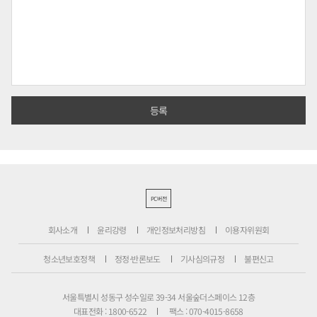
PC버전
회사소개
윤리강령
개인정보처리방침
이용자위원회
청소년보호정책
정정·반론보도
기사심의규정
불편신고
서울특별시 성동구 성수일로 39-34 서울숲더스페이스 12층
대표전화 : 1800-6522
팩스 : 070-4015-8658