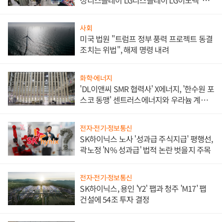
애플' 수익 다각화 속도
사회
미국 법원 "트럼프 정부 풍력 프로젝트 동결
조치는 위법", 해제 명령 내려
화학·에너지
'DL이앤씨 SMR 협력사' X에너지, '한수원 포
스코 동맹' 센트러스에너지와 우라늄 계약
체결
전자·전기·정보통신
SK하이닉스 노사 '성과급 주식지급' 평행선,
곽노정 'N% 성과급' 법적 논란 벗을지 주목
전자·전기·정보통신
SK하이닉스, 용인 'Y2' 팹과 청주 'M17' 팹
건설에 54조 투자 결정