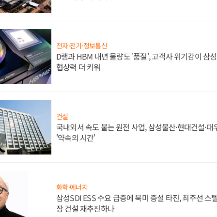
전자·전기·정보통신
D램과 HBM 내년 물량도 '품절', 고객사 위기감이 삼
협상력 더 키워
건설
국내외서 속도 붙는 원전 사업, 삼성물산·현대건설·
'약속의 시간'
화학·에너지
삼성SDI ESS 수요 급증에 북미 증설 타진, 최주선 
장 건설 재추진하나