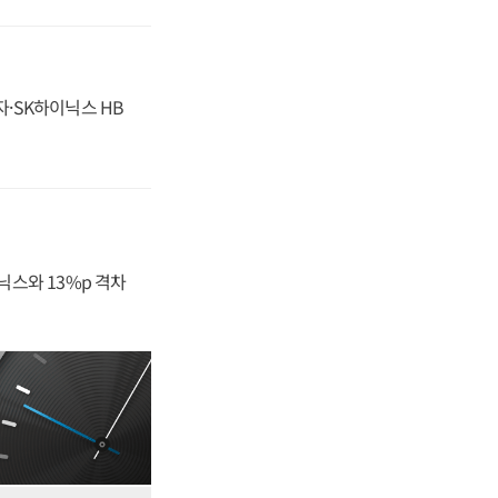
자·SK하이닉스 HB
닉스와 13%p 격차