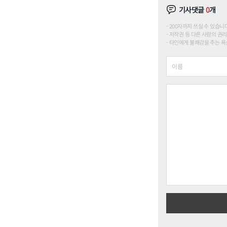
기사댓글
0
개
200자까지 쓰실 수 있습니다. (
저작권 등 다른 사람의 권리
타인에게 불쾌감을 주는 욕설