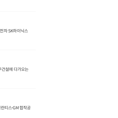
성전자 SK하이닉스
대우건설에 다가오는
스텔란티스·GM 합작공