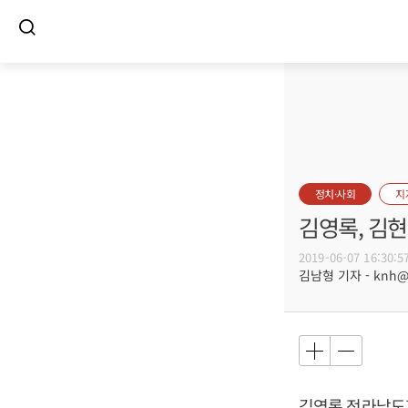
정치·사회
지
김영록, 김
2019-06-07 16:30:5
김남형 기자 - knh@bu
김영록
전라남도