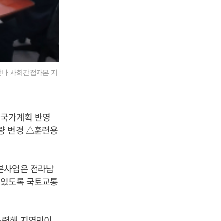
만나 사회간접자본 지
 국가계획 반영
량 변경 △훈련용
자본사업은 전라남
수 있도록 국토교통
노력해 지역민이