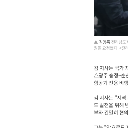
▲
김영록
전라남도지
원을 요청했다. <전
김 지사는 국가
△광주 송정~순
항공기 전용 비행
김 지사는 “지
도 발전을 위해 
부와 긴밀히 협의
그는 “앞으로도