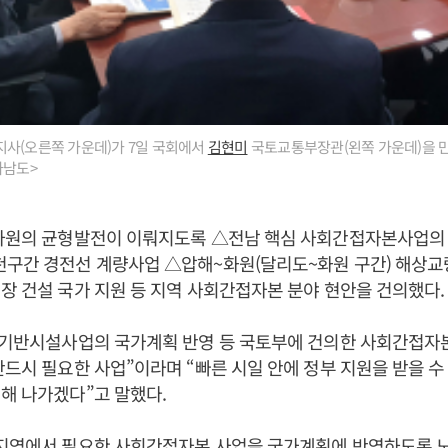
사(오른쪽 가운데)가 7일 국회에서
김현미
국토교통부장관(왼쪽 가운데)을 
라남도>
 차원의 균형발전이 이뤄지도록 △전남 핵심 사회간접자본사업의
천구간 경전선 계량사업 △압해~화원(달리도~화원 구간) 해상교
장 건설 국가 지원 등 지역 사회간접자본 분야 현안을 건의했다.
역 기반시설사업의 국가계획 반영 등 국토부에 건의한 사회간접
반드시 필요한 사업”이라며 “빠른 시일 안에 정부 지원을 받을 
해 나가겠다”고 말했다.
 지역에서 필요한 사회간접자본 사업을 국가계획에 반영하도록 