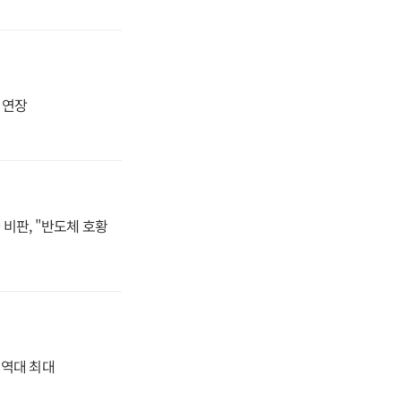
지 연장
비판, "반도체 호황
' 역대 최대