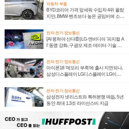
자동차·부품
BYD코리아 가격 앞세워 수입차 4위 올랐
지만, BMW·벤츠보다 높은 공임비에 소비
자 불만 폭발
전자·전기·정보통신
[AI 뭉쳐야 산다⑧] LG·엔비디아 '피지컬 A
I' 동맹 강화, 구광모 제조·데이터·기술 결
집해 종합 로보틱스 기업으로
전자·전기·정보통신
아이폰18 '메모리 부족'에 출시 지연되나,
삼성디스플레이 LG디스플레이 LG이노
텍 '탈애플' 수익 다각화 속도
전자·전기·정보통신
삼성전자 넷리스트와 특허분쟁 매듭, 5년
동안 최대 1.3조 라이선스비 지급