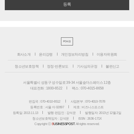
PC버전
회사소개
윤리강령
개인정보처리방침
이용자위원회
청소년보호정책
정정·반론보도
기사심의규정
불편신고
서울특별시 성동구 성수일로 39-34 서울숲더스페이스 12층
대표전화 : 1800-6522
팩스 : 070-4015-8658
편집국 : 070-4010-8512
사업본부 : 070-4010-7078
등록번호 : 서울 아 02897
제호 : 비즈니스포스트
등록일: 2013.11.13
발행·편집인 : 강석운
발행일자: 2013년 12월 2일
청소년보호책임자 : 강석운
ISSN : 2636-171X
Copyright ⓒ
B
USINESSPOST
. All rights reserved.