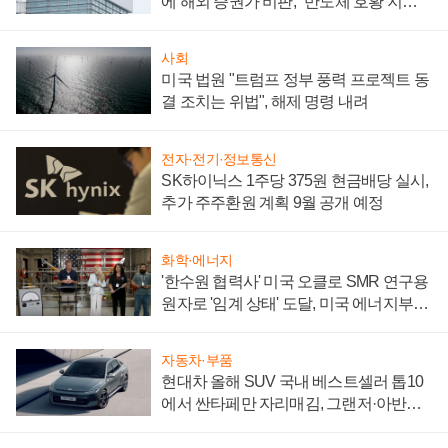
에 해외 증권가 비판, "반도체 호황 지속
성 의문"
사회
미국 법원 "트럼프 정부 풍력 프로젝트 동
결 조치는 위법", 해제 명령 내려
전자·전기·정보통신
SK하이닉스 1주당 375원 현금배당 실시,
추가 주주환원 계획 9월 공개 예정
화학·에너지
'한수원 협력사' 미국 오클로 SMR 연구용
원자로 '임계 상태' 도달, 미국 에너지부
"중요한 이정표"
자동차·부품
현대차 올해 SUV 국내 베스트셀러 톱10
에서 싼타페만 자리매김, 그랜저·아반떼
'세단 쌍끌이'로 내수 방어