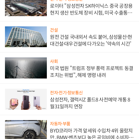
로이터 "삼성전자 SK하이닉스 중국 공장용
현지 생산 반도체 장비 시험, 미국 수출통제
대비"
건설
원전 건설 국내외서 속도 붙어, 삼성물산·현
대건설·대우건설에 다가오는 '약속의 시간'
사회
미국 법원 "트럼프 정부 풍력 프로젝트 동결
조치는 위법", 해제 명령 내려
전자·전기·정보통신
삼성전자, 갤럭시Z 폴드8 사전예약 개통 8
월31일까지 연장
자동차·부품
BYD코리아 가격 앞세워 수입차 4위 올랐지
만, BMW·벤츠보다 높은 공임비에 소비자