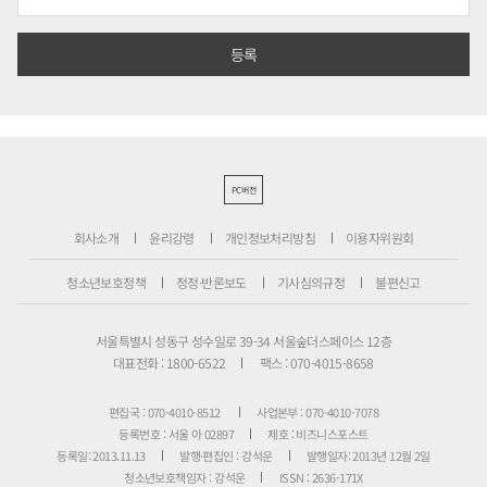
PC버전
회사소개
윤리강령
개인정보처리방침
이용자위원회
청소년보호정책
정정·반론보도
기사심의규정
불편신고
서울특별시 성동구 성수일로 39-34 서울숲더스페이스 12층
대표전화 : 1800-6522
팩스 : 070-4015-8658
편집국 : 070-4010-8512
사업본부 : 070-4010-7078
등록번호 : 서울 아 02897
제호 : 비즈니스포스트
등록일: 2013.11.13
발행·편집인 : 강석운
발행일자: 2013년 12월 2일
청소년보호책임자 : 강석운
ISSN : 2636-171X