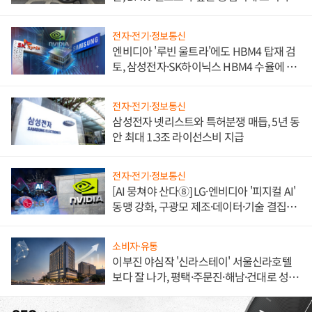
불만 폭발
전자·전기·정보통신
엔비디아 '루빈 울트라'에도 HBM4 탑재 검
토, 삼성전자·SK하이닉스 HBM4 수율에 주
도권 갈린다
전자·전기·정보통신
삼성전자 넷리스트와 특허분쟁 매듭, 5년 동
안 최대 1.3조 라이선스비 지급
전자·전기·정보통신
[AI 뭉쳐야 산다⑧] LG·엔비디아 '피지컬 AI'
동맹 강화, 구광모 제조·데이터·기술 결집
해 종합 로보틱스 기업으로
소비자·유통
이부진 야심작 '신라스테이' 서울신라호텔
보다 잘 나가, 평택·주문진·해남·건대로 성
장판 더 넓힌다