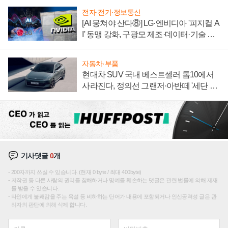
전자·전기·정보통신
[AI 뭉쳐야 산다⑧] LG·엔비디아 '피지컬 A
I' 동맹 강화, 구광모 제조·데이터·기술 결
집해 종합 로보틱스 기업으로
자동차·부품
현대차 SUV 국내 베스트셀러 톱10에서
사라진다, 정의선 그랜저·아반떼 '세단 쌍
끌이'로 내수 방어
기사댓글
0
개
200자까지 쓰실 수 있습니다. (현재 0 byte / 최대 400byte)
저작권 등 다른 사람의 권리를 침해하거나 명예를 훼손하는 댓글은 관련 법률에 의해 제재
를 받을 수 있습니다.
타인에게 불쾌감을 주는 욕설 등 비하하는 단어가 내용에 포함되거나 인신공격성 글은 관
리자의 판단에 의해 삭제 합니다.