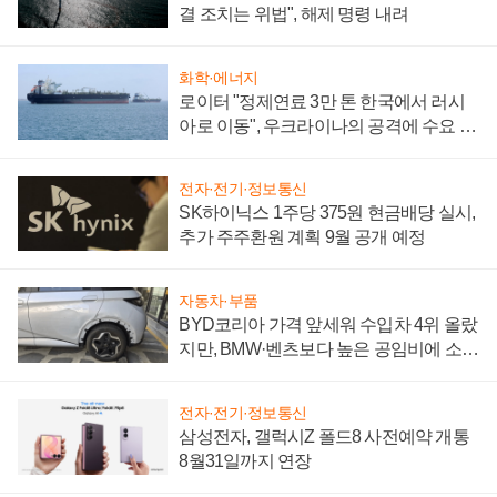
결 조치는 위법", 해제 명령 내려
화학·에너지
로이터 "정제연료 3만 톤 한국에서 러시
아로 이동", 우크라이나의 공격에 수요 늘
어
전자·전기·정보통신
SK하이닉스 1주당 375원 현금배당 실시,
추가 주주환원 계획 9월 공개 예정
자동차·부품
BYD코리아 가격 앞세워 수입차 4위 올랐
지만, BMW·벤츠보다 높은 공임비에 소비
자 불만 폭발
전자·전기·정보통신
삼성전자, 갤럭시Z 폴드8 사전예약 개통
8월31일까지 연장