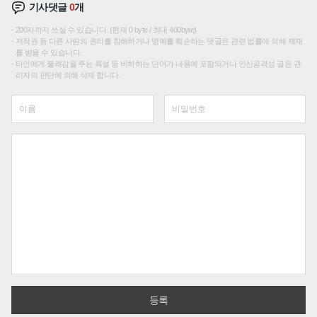
기사댓글
0
개
200자까지 쓰실 수 있습니다. (현재 0 byte / 최대 400byte)
저작권 등 다른 사람의 권리를 침해하거나 명예를 훼손하는 댓글은 관련 법률에 의해 제재
를 받을 수 있습니다.
타인에게 불쾌감을 주는 욕설 등 비하하는 단어가 내용에 포함되거나 인신공격성 글은 관
리자의 판단에 의해 삭제 합니다.