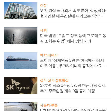
건설
원전 건설 국내외서 속도 붙어, 삼성물산·
현대건설·대우건설에 다가오는 '약속의
시간'
사회
미국 법원 "트럼프 정부 풍력 프로젝트 동
결 조치는 위법", 해제 명령 내려
화학·에너지
로이터 "정제연료 3만 톤 한국에서 러시
아로 이동", 우크라이나의 공격에 수요 늘
어
전자·전기·정보통신
SK하이닉스 1주당 375원 현금배당 실시,
추가 주주환원 계획 9월 공개 예정
자동차·부품
BYD코리아 가격 앞세워 수입차 4위 올랐