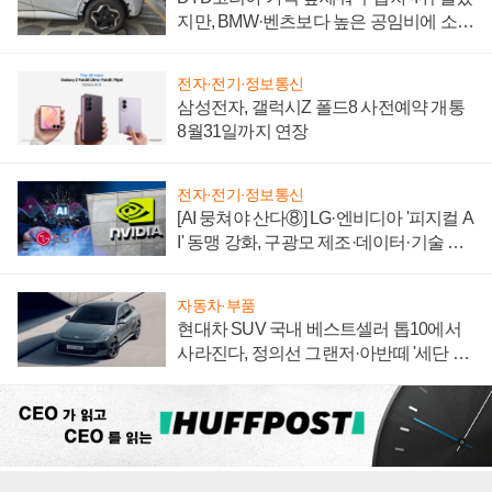
지만, BMW·벤츠보다 높은 공임비에 소비
자 불만 폭발
전자·전기·정보통신
삼성전자, 갤럭시Z 폴드8 사전예약 개통
8월31일까지 연장
전자·전기·정보통신
[AI 뭉쳐야 산다⑧] LG·엔비디아 '피지컬 A
I' 동맹 강화, 구광모 제조·데이터·기술 결
집해 종합 로보틱스 기업으로
자동차·부품
현대차 SUV 국내 베스트셀러 톱10에서
사라진다, 정의선 그랜저·아반떼 '세단 쌍
끌이'로 내수 방어