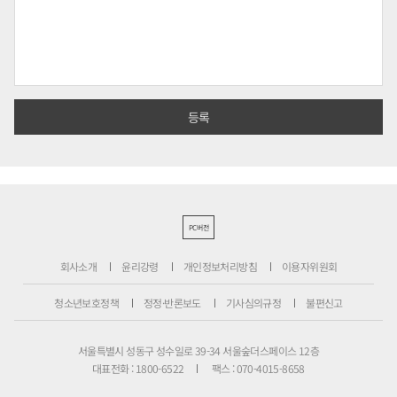
PC버전
회사소개
윤리강령
개인정보처리방침
이용자위원회
청소년보호정책
정정·반론보도
기사심의규정
불편신고
서울특별시 성동구 성수일로 39-34 서울숲더스페이스 12층
대표전화 : 1800-6522
팩스 : 070-4015-8658