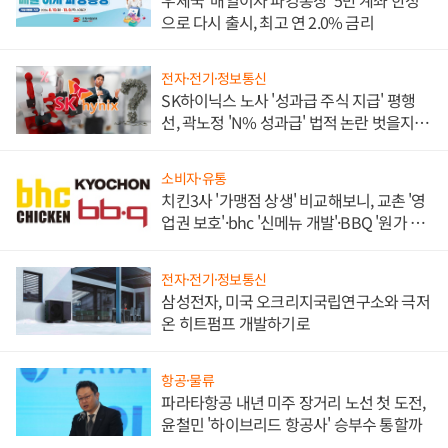
우체국 '매일이자 파킹통장' 5만 계좌 한정
으로 다시 출시, 최고 연 2.0% 금리
전자·전기·정보통신
SK하이닉스 노사 '성과급 주식 지급' 평행
선, 곽노정 'N% 성과급' 법적 논란 벗을지 주
목
소비자·유통
치킨3사 '가맹점 상생' 비교해보니, 교촌 '영
업권 보호'·bhc '신메뉴 개발'·BBQ '원가 부
담'
전자·전기·정보통신
삼성전자, 미국 오크리지국립연구소와 극저
온 히트펌프 개발하기로
항공·물류
파라타항공 내년 미주 장거리 노선 첫 도전,
윤철민 '하이브리드 항공사' 승부수 통할까