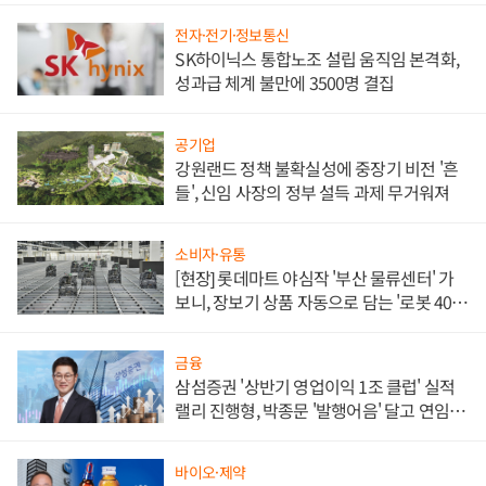
전자·전기·정보통신
SK하이닉스 통합노조 설립 움직임 본격화,
성과급 체계 불만에 3500명 결집
공기업
강원랜드 정책 불확실성에 중장기 비전 '흔
들', 신임 사장의 정부 설득 과제 무거워져
소비자·유통
[현장] 롯데마트 야심작 '부산 물류센터' 가
보니, 장보기 상품 자동으로 담는 '로봇 400
대' 장관
금융
삼섬증권 '상반기 영업이익 1조 클럽' 실적
랠리 진행형, 박종문 '발행어음' 달고 연임 향
하나
바이오·제약