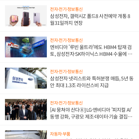
전자·전기·정보통신
삼성전자, 갤럭시Z 폴드8 사전예약 개통 8
월31일까지 연장
전자·전기·정보통신
엔비디아 '루빈 울트라'에도 HBM4 탑재 검
토, 삼성전자·SK하이닉스 HBM4 수율에 주
도권 갈린다
전자·전기·정보통신
삼성전자 넷리스트와 특허분쟁 매듭, 5년 동
안 최대 1.3조 라이선스비 지급
전자·전기·정보통신
[AI 뭉쳐야 산다⑧] LG·엔비디아 '피지컬 AI'
동맹 강화, 구광모 제조·데이터·기술 결집
해 종합 로보틱스 기업으로
자동차·부품