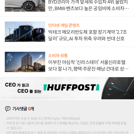
BYD코리아 가격 앞세워 수입차 4위 올랐지
만, BMW·벤츠보다 높은 공임비에 소비자
불만 폭발
인터넷·게임·콘텐츠
빅테크 메모리반도체 포함 장기계약 '2.7조
달러' 규모, AI 투자 위축 우려와 반대 신호
소비자·유통
이부진 야심작 '신라스테이' 서울신라호텔
보다 잘 나가, 평택·주문진·해남·건대로 성
장판 더 넓힌다
기사댓글
0
개
200자까지 쓰실 수 있습니다. (현재 0 byte / 최대 400byte)
저작권 등 다른 사람의 권리를 침해하거나 명예를 훼손하는 댓글은 관련 법률에 의해 제재를 받을
수 있습니다.
타인에게 불쾌감을 주는 욕설 등 비하하는 단어가 내용에 포함되거나 인신공격성 글은 관리자의 판