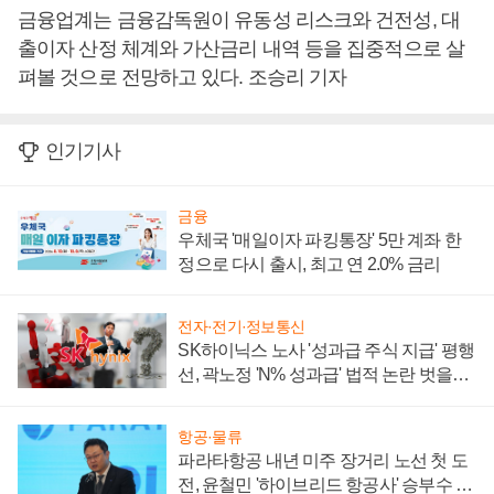
금융업계는 금융감독원이 유동성 리스크와 건전성, 대
출이자 산정 체계와 가산금리 내역 등을 집중적으로 살
펴볼 것으로 전망하고 있다. 조승리 기자
인기기사
금융
우체국 '매일이자 파킹통장' 5만 계좌 한
정으로 다시 출시, 최고 연 2.0% 금리
전자·전기·정보통신
SK하이닉스 노사 '성과급 주식 지급' 평행
선, 곽노정 'N% 성과급' 법적 논란 벗을지
주목
항공·물류
파라타항공 내년 미주 장거리 노선 첫 도
전, 윤철민 '하이브리드 항공사' 승부수 통