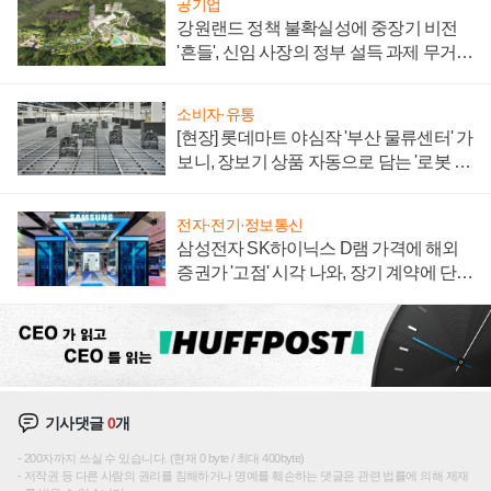
공기업
강원랜드 정책 불확실성에 중장기 비전
'흔들', 신임 사장의 정부 설득 과제 무거워
져
소비자·유통
[현장] 롯데마트 야심작 '부산 물류센터' 가
보니, 장보기 상품 자동으로 담는 '로봇 40
0대' 장관
전자·전기·정보통신
삼성전자 SK하이닉스 D램 가격에 해외
증권가 '고점' 시각 나와, 장기 계약에 단점
부각
기사댓글
0
개
200자까지 쓰실 수 있습니다. (현재 0 byte / 최대 400byte)
저작권 등 다른 사람의 권리를 침해하거나 명예를 훼손하는 댓글은 관련 법률에 의해 제재