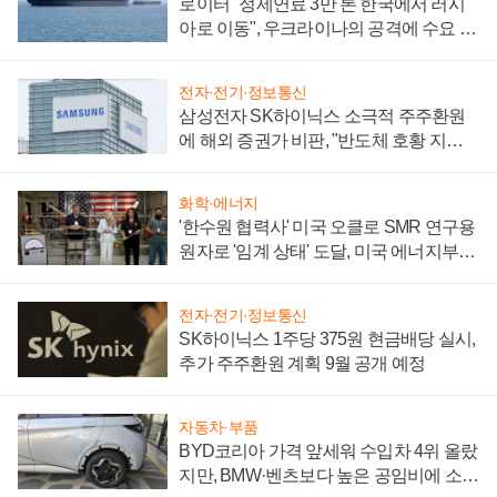
로이터 "정제연료 3만 톤 한국에서 러시
아로 이동", 우크라이나의 공격에 수요 늘
어
전자·전기·정보통신
삼성전자 SK하이닉스 소극적 주주환원
에 해외 증권가 비판, "반도체 호황 지속
성 의문"
화학·에너지
'한수원 협력사' 미국 오클로 SMR 연구용
원자로 '임계 상태' 도달, 미국 에너지부
"중요한 이정표"
전자·전기·정보통신
SK하이닉스 1주당 375원 현금배당 실시,
추가 주주환원 계획 9월 공개 예정
자동차·부품
BYD코리아 가격 앞세워 수입차 4위 올랐
지만, BMW·벤츠보다 높은 공임비에 소비