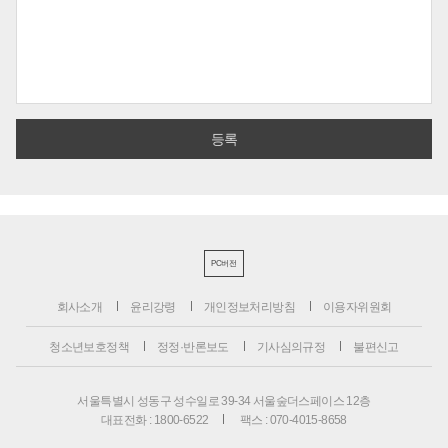
PC버전
회사소개
윤리강령
개인정보처리방침
이용자위원회
청소년보호정책
정정·반론보도
기사심의규정
불편신고
서울특별시 성동구 성수일로 39-34 서울숲더스페이스 12층
대표전화 : 1800-6522
팩스 : 070-4015-8658