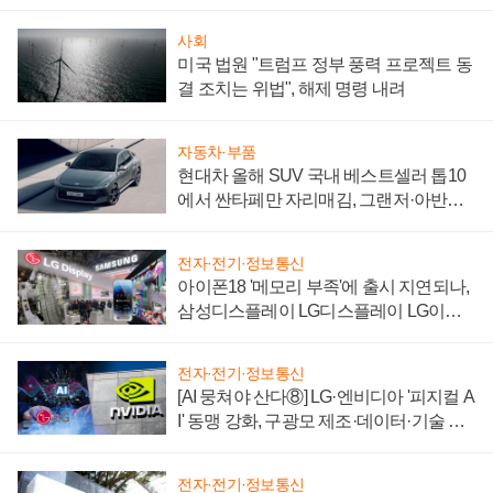
자 불만 폭발
사회
미국 법원 "트럼프 정부 풍력 프로젝트 동
결 조치는 위법", 해제 명령 내려
자동차·부품
현대차 올해 SUV 국내 베스트셀러 톱10
에서 싼타페만 자리매김, 그랜저·아반떼
'세단 쌍끌이'로 내수 방어
전자·전기·정보통신
아이폰18 '메모리 부족'에 출시 지연되나,
삼성디스플레이 LG디스플레이 LG이노
텍 '탈애플' 수익 다각화 속도
전자·전기·정보통신
[AI 뭉쳐야 산다⑧] LG·엔비디아 '피지컬 A
I' 동맹 강화, 구광모 제조·데이터·기술 결
집해 종합 로보틱스 기업으로
전자·전기·정보통신