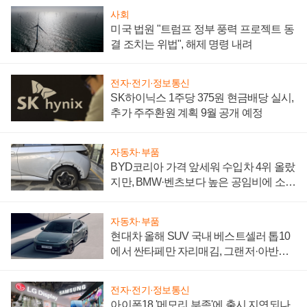
사회
미국 법원 "트럼프 정부 풍력 프로젝트 동
결 조치는 위법", 해제 명령 내려
전자·전기·정보통신
SK하이닉스 1주당 375원 현금배당 실시,
추가 주주환원 계획 9월 공개 예정
자동차·부품
BYD코리아 가격 앞세워 수입차 4위 올랐
지만, BMW·벤츠보다 높은 공임비에 소비
자 불만 폭발
자동차·부품
현대차 올해 SUV 국내 베스트셀러 톱10
에서 싼타페만 자리매김, 그랜저·아반떼
'세단 쌍끌이'로 내수 방어
전자·전기·정보통신
아이폰18 '메모리 부족'에 출시 지연되나,