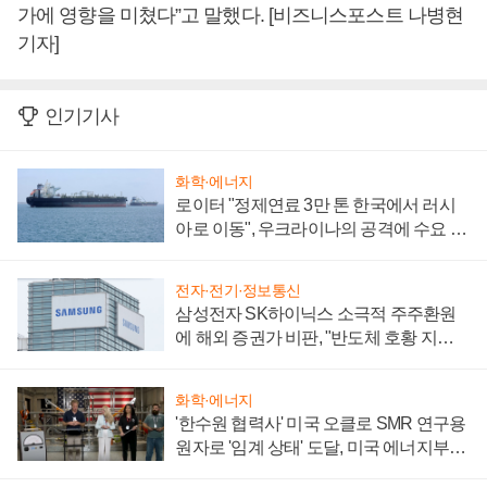
가에 영향을 미쳤다”고 말했다. [비즈니스포스트 나병현
기자]
인기기사
화학·에너지
로이터 "정제연료 3만 톤 한국에서 러시
아로 이동", 우크라이나의 공격에 수요 늘
어
전자·전기·정보통신
삼성전자 SK하이닉스 소극적 주주환원
에 해외 증권가 비판, "반도체 호황 지속
성 의문"
화학·에너지
'한수원 협력사' 미국 오클로 SMR 연구용
원자로 '임계 상태' 도달, 미국 에너지부
"중요한 이정표"