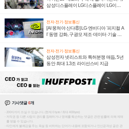
삼성디스플레이 LG디스플레이 LG이노
텍 '탈애플' 수익 다각화 속도
전자·전기·정보통신
[AI 뭉쳐야 산다⑧] LG·엔비디아 '피지컬 A
I' 동맹 강화, 구광모 제조·데이터·기술 결
집해 종합 로보틱스 기업으로
전자·전기·정보통신
삼성전자 넷리스트와 특허분쟁 매듭, 5년
동안 최대 1.3조 라이선스비 지급
기사댓글
0
개
200자까지 쓰실 수 있습니다. (현재 0 byte / 최대 400byte)
저작권 등 다른 사람의 권리를 침해하거나 명예를 훼손하는 댓글은 관련 법률에 의해 제재
를 받을 수 있습니다.
타인에게 불쾌감을 주는 욕설 등 비하하는 단어가 내용에 포함되거나 인신공격성 글은 관