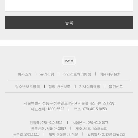
PC버전
회사소개
윤리강령
개인정보처리방침
이용자위원회
청소년보호정책
정정·반론보도
기사심의규정
불편신고
서울특별시 성동구 성수일로 39-34 서울숲더스페이스 12층
대표전화 : 1800-6522
팩스 : 070-4015-8658
편집국 : 070-4010-8512
사업본부 : 070-4010-7078
등록번호 : 서울 아 02897
제호 : 비즈니스포스트
등록일: 2013.11.13
발행·편집인 : 강석운
발행일자: 2013년 12월 2일