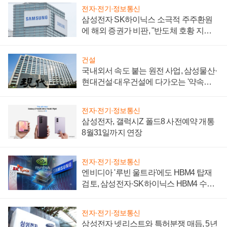
전자·전기·정보통신
삼성전자 SK하이닉스 소극적 주주환원
에 해외 증권가 비판, "반도체 호황 지속
성 의문"
건설
국내외서 속도 붙는 원전 사업, 삼성물산·
현대건설·대우건설에 다가오는 '약속의
시간'
전자·전기·정보통신
삼성전자, 갤럭시Z 폴드8 사전예약 개통
8월31일까지 연장
전자·전기·정보통신
엔비디아 '루빈 울트라'에도 HBM4 탑재
검토, 삼성전자·SK하이닉스 HBM4 수율
에 주도권 갈린다
전자·전기·정보통신
삼성전자 넷리스트와 특허분쟁 매듭, 5년