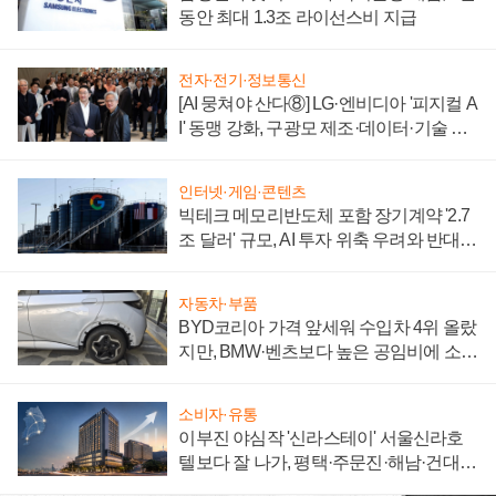
동안 최대 1.3조 라이선스비 지급
전자·전기·정보통신
[AI 뭉쳐야 산다⑧] LG·엔비디아 '피지컬 A
I' 동맹 강화, 구광모 제조·데이터·기술 결
집해 종합 로보틱스 기업으로
인터넷·게임·콘텐츠
빅테크 메모리반도체 포함 장기계약 '2.7
조 달러' 규모, AI 투자 위축 우려와 반대
신호
자동차·부품
BYD코리아 가격 앞세워 수입차 4위 올랐
지만, BMW·벤츠보다 높은 공임비에 소비
자 불만 폭발
소비자·유통
이부진 야심작 '신라스테이' 서울신라호
텔보다 잘 나가, 평택·주문진·해남·건대로
성장판 더 넓힌다