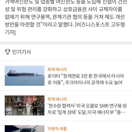
거액여신한도 및 업종별 여신한도 등을 도입해 신협의 건전
성 및 위험 관리를 강화하고 상호금융권 사이 규제차이를
없애기 위해 연구용역, 관계기관 협의 등을 거쳐 제도 개선
방안을 마련할 것”이라고 말했다. [비즈니스포스트 고두형
기자]
인기기사
화학·에너지
로이터 "정제연료 3만 톤 한국에서 러시아
로 이동", 우크라이나의 공격에 수요 늘어
화학·에너지
'한수원 협력사' 미국 오클로 SMR 연구용 원
자로 '임계 상태' 도달, 미국 에너지부 "중요
한 이정표"
자동차·부품