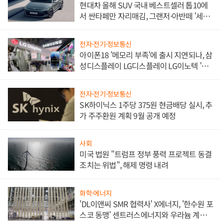
현대차 올해 SUV 국내 베스트셀러 톱10에
서 싼타페만 자리매김, 그랜저·아반떼 '세단
쌍끌이'로 내수 방어
전자·전기·정보통신
아이폰18 '메모리 부족'에 출시 지연되나, 삼
성디스플레이 LG디스플레이 LG이노텍 '탈
애플' 수익 다각화 속도
전자·전기·정보통신
SK하이닉스 1주당 375원 현금배당 실시, 추
가 주주환원 계획 9월 공개 예정
사회
미국 법원 "트럼프 정부 풍력 프로젝트 동결
조치는 위법", 해제 명령 내려
화학·에너지
'DL이앤씨 SMR 협력사' X에너지, '한수원 포
스코 동맹' 센트러스에너지와 우라늄 계약