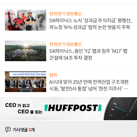
체결
전자·전기·정보통신
SK하이닉스 노사 '성과급 주식지급' 평행선,
곽노정 'N% 성과급' 법적 논란 벗을지 주목
전자·전기·정보통신
SK하이닉스, 용인 'Y2' 팹과 청주 'M17' 팹
건설에 54조 투자 결정
정치
AI시대 맞아 25년 만에 전력산업 구조개편
시동, '발전5사 통합' 넘어 '한전 지주사' 재편
론도
기사댓글
0
개