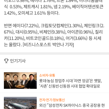
이오스 0.98%, 에이다 1.76%, 트론 1.84%, 이더리움클래
식 0.53%, 제트캐시 1.81%, 넴 2.19%, 베이직어텐션토큰
1.42%, 오미세고 1.61% 등이다.
반면 에이다(7.22%), 크립토닷컴체인(1.30%), 체인링크(2.
67%), 대시(0.95%), 비체인(9.38%), 아이콘(0.96%), 질리
카(11.20%), 비트코인골드(0.18%), 어거(3.66%) 등 시세
는 올랐다. [비즈니스포스트 박안나 기자]
인기기사
소비자·유통
롯데·농심 창업주 시대 '라면 앙금'은 옛말,
'사촌' 신동빈·신동원 시대 협업 확대일로
전자·전기·정보통신
외신 "삼성전자 SK하이닉스 중국 공장용 현