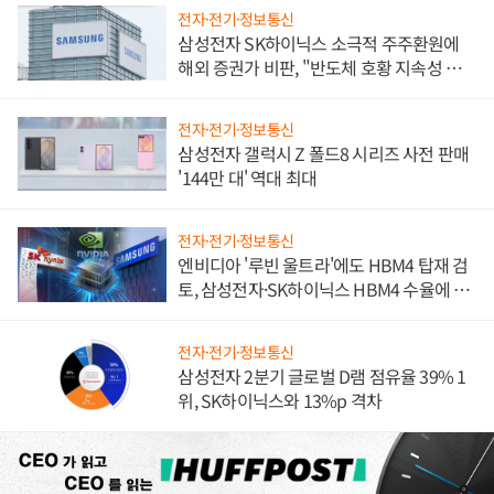
전자·전기·정보통신
삼성전자 SK하이닉스 소극적 주주환원에
해외 증권가 비판, "반도체 호황 지속성 의
문"
전자·전기·정보통신
삼성전자 갤럭시 Z 폴드8 시리즈 사전 판매
'144만 대' 역대 최대
전자·전기·정보통신
엔비디아 '루빈 울트라'에도 HBM4 탑재 검
토, 삼성전자·SK하이닉스 HBM4 수율에 주
도권 갈린다
전자·전기·정보통신
삼성전자 2분기 글로벌 D램 점유율 39% 1
위, SK하이닉스와 13%p 격차