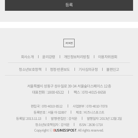
PC버전
회사소개
윤리강령
개인정보처리방침
이용자위원회
청소년보호정책
정정·반론보도
기사심의규정
불편신고
서울특별시 성동구 성수일로 39-34 서울숲더스페이스 12층
대표전화 : 1800-6522
팩스 : 070-4015-8658
편집국 : 070-4010-8512
사업본부 : 070-4010-7078
등록번호 : 서울 아 02897
제호 : 비즈니스포스트
등록일: 2013.11.13
발행·편집인 : 강석운
발행일자: 2013년 12월 2일
청소년보호책임자 : 강석운
ISSN : 2636-171X
Copyright ⓒ
B
USINESSPOST
. All rights reserved.