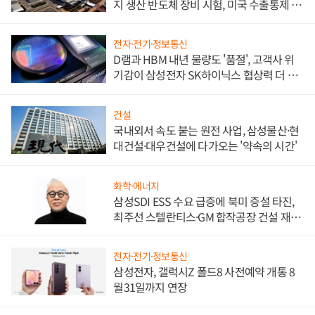
지 생산 반도체 장비 시험, 미국 수출통제 대
비"
전자·전기·정보통신
D램과 HBM 내년 물량도 '품절', 고객사 위
기감이 삼성전자 SK하이닉스 협상력 더 키
워
건설
국내외서 속도 붙는 원전 사업, 삼성물산·현
대건설·대우건설에 다가오는 '약속의 시간'
화학·에너지
삼성SDI ESS 수요 급증에 북미 증설 타진,
최주선 스텔란티스·GM 합작공장 건설 재추
진하나
전자·전기·정보통신
삼성전자, 갤럭시Z 폴드8 사전예약 개통 8
월31일까지 연장