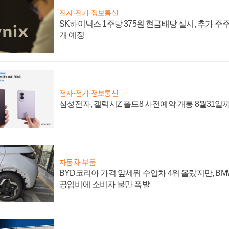
전자·전기·정보통신
SK하이닉스 1주당 375원 현금배당 실시, 추가 주
개 예정
전자·전기·정보통신
삼성전자, 갤럭시Z 폴드8 사전예약 개통 8월31일
자동차·부품
BYD코리아 가격 앞세워 수입차 4위 올랐지만, B
공임비에 소비자 불만 폭발