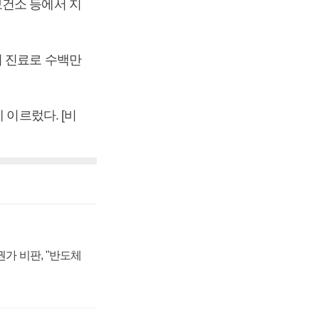
보건소 등에서 지
리 진료로 수백만
 이르렀다. [비
가 비판, "반도체