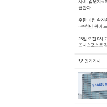
사비, 입원치료
급한다.
우한 폐렴 확진
~수천만 원이 
28일 오전 9시
즈니스포스트 김
인기기사