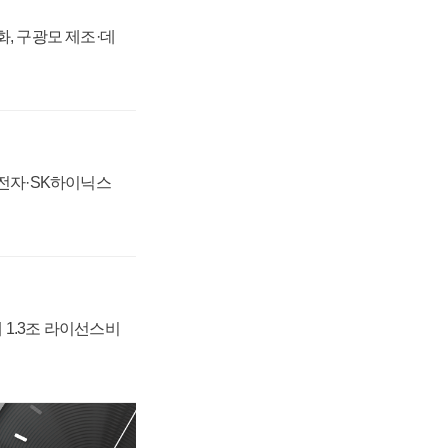
강화, 구광모 제조·데
성전자·SK하이닉스
 1.3조 라이선스비