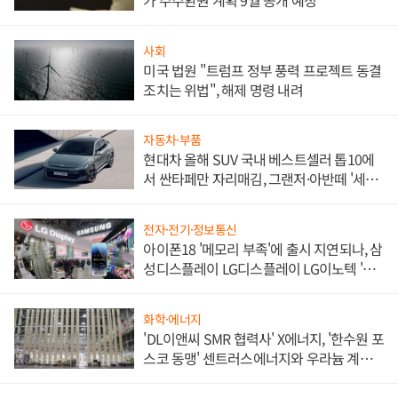
가 주주환원 계획 9월 공개 예정
사회
미국 법원 "트럼프 정부 풍력 프로젝트 동결
조치는 위법", 해제 명령 내려
자동차·부품
현대차 올해 SUV 국내 베스트셀러 톱10에
서 싼타페만 자리매김, 그랜저·아반떼 '세단
쌍끌이'로 내수 방어
전자·전기·정보통신
아이폰18 '메모리 부족'에 출시 지연되나, 삼
성디스플레이 LG디스플레이 LG이노텍 '탈
애플' 수익 다각화 속도
화학·에너지
'DL이앤씨 SMR 협력사' X에너지, '한수원 포
스코 동맹' 센트러스에너지와 우라늄 계약
체결