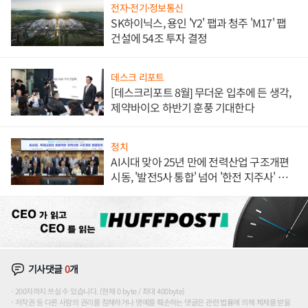
전자·전기·정보통신
SK하이닉스, 용인 'Y2' 팹과 청주 'M17' 팹
건설에 54조 투자 결정
데스크 리포트
[데스크리포트 8월] 무더운 입추에 든 생각,
제약바이오 하반기 훈풍 기대한다
정치
AI시대 맞아 25년 만에 전력산업 구조개편
시동, '발전5사 통합' 넘어 '한전 지주사' 재편
론도
기사댓글
0
개
200자까지 쓰실 수 있습니다. (현재 0 byte / 최대 400byte)
저작권 등 다른 사람의 권리를 침해하거나 명예를 훼손하는 댓글은 관련 법률에 의해 제재를 받을