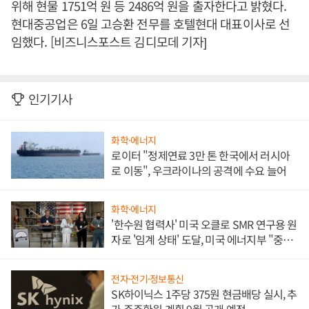
위해 현물 1751억 원 등 2486억 원을 출자한다고 밝혔다.
현대중공업은 6일 고승환 전무를 호텔현대 대표이사로 선
임했다. [비즈니스포스트 김디모데 기자]
인기기사
화학·에너지
로이터 "정제연료 3만 톤 한국에서 러시아
로 이동", 우크라이나의 공격에 수요 늘어
화학·에너지
'한수원 협력사' 미국 오클로 SMR 연구용 원
자로 '임계 상태' 도달, 미국 에너지부 "중요
한 이정표"
전자·전기·정보통신
SK하이닉스 1주당 375원 현금배당 실시, 추