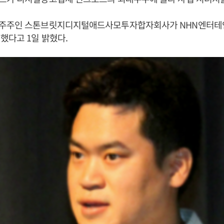
주주인 스톤브릿지디지털애드사모투자합자회사가 NHN엔터테
했다고 1일 밝혔다.