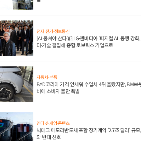
전자·전기·정보통신
[AI 뭉쳐야 산다⑧] LG·엔비디아 '피지컬 AI' 동맹 강
터·기술 결집해 종합 로보틱스 기업으로
자동차·부품
BYD코리아 가격 앞세워 수입차 4위 올랐지만, BMW
비에 소비자 불만 폭발
인터넷·게임·콘텐츠
빅테크 메모리반도체 포함 장기계약 '2.7조 달러' 규모,
와 반대 신호