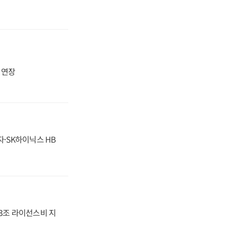
지 연장
자·SK하이닉스 HB
.3조 라이선스비 지