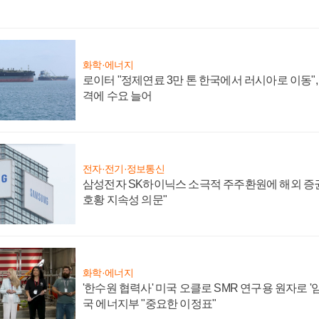
화학·에너지
로이터 "정제연료 3만 톤 한국에서 러시아로 이동"
격에 수요 늘어
전자·전기·정보통신
삼성전자 SK하이닉스 소극적 주주환원에 해외 증권
호황 지속성 의문"
화학·에너지
'한수원 협력사' 미국 오클로 SMR 연구용 원자로 '임
국 에너지부 "중요한 이정표"