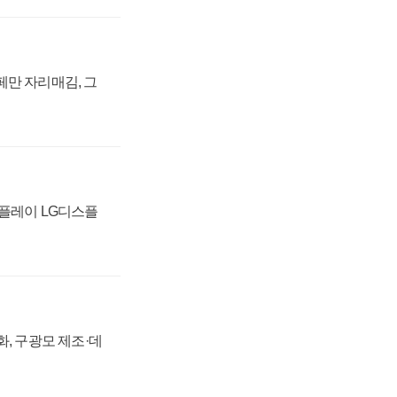
페만 자리매김, 그
스플레이 LG디스플
강화, 구광모 제조·데