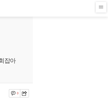
기회잡아
0