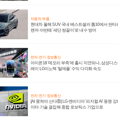
자동차·부품
현대차 올해 SUV 국내 베스트셀러 톱10에서 싼타
랜저·아반떼 '세단 쌍끌이'로 내수 방어
전자·전기·정보통신
아이폰18 '메모리 부족'에 출시 지연되나, 삼성디
레이 LG이노텍 '탈애플' 수익 다각화 속도
전자·전기·정보통신
[AI 뭉쳐야 산다⑧] LG·엔비디아 '피지컬 AI' 동맹 
이터·기술 결집해 종합 로보틱스 기업으로