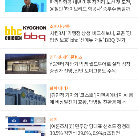
파라타항공 내년 미주 장거리 노선 첫 도전,
윤철민 '하이브리드 항공사' 승부수 통할까
소비자·유통
치킨3사 '가맹점 상생' 비교해보니, 교촌 '영
업권 보호'·bhc '신메뉴 개발'·BBQ '원가 부
담'
인터넷·게임·콘텐츠
YG엔터 하반기 빅뱅 월드투어로 실적 성장
증권가 전망, 신인 보이그룹도 주목
화학·에너지
[김민정 기자의 '코스뽀'] 지엔씨에너지 AI 붐
에 비상발전기 호황, 안병철 친환경 에너지
발전전문기업 향한다
정치
[여론조사꽃] 민주당 당대표 선호도 정청래
30.5%·김민석 29.6%, 0.9%p 초접전