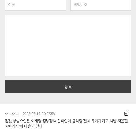
ㅇㅇㅇㅇ
2026-06-16 20:27:58
집값 상승요인은 이재명 정부정책 실패인데 금리랑 전세 두개가지고 백날 저울질
해봐라 답이 나올꺼 같냐