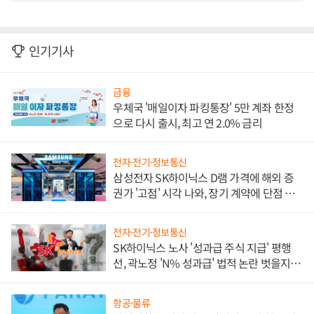
인기기사
금융
우체국 '매일이자 파킹통장' 5만 계좌 한정
으로 다시 출시, 최고 연 2.0% 금리
전자·전기·정보통신
삼성전자 SK하이닉스 D램 가격에 해외 증
권가 '고점' 시각 나와, 장기 계약에 단점 부
각
전자·전기·정보통신
SK하이닉스 노사 '성과급 주식 지급' 평행
선, 곽노정 'N% 성과급' 법적 논란 벗을지 주
목
항공·물류