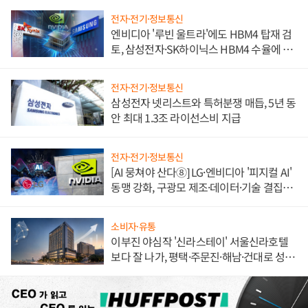
전자·전기·정보통신
엔비디아 '루빈 울트라'에도 HBM4 탑재 검
토, 삼성전자·SK하이닉스 HBM4 수율에 주
도권 갈린다
전자·전기·정보통신
삼성전자 넷리스트와 특허분쟁 매듭, 5년 동
안 최대 1.3조 라이선스비 지급
전자·전기·정보통신
[AI 뭉쳐야 산다⑧] LG·엔비디아 '피지컬 AI'
동맹 강화, 구광모 제조·데이터·기술 결집
해 종합 로보틱스 기업으로
소비자·유통
이부진 야심작 '신라스테이' 서울신라호텔
보다 잘 나가, 평택·주문진·해남·건대로 성
장판 더 넓힌다