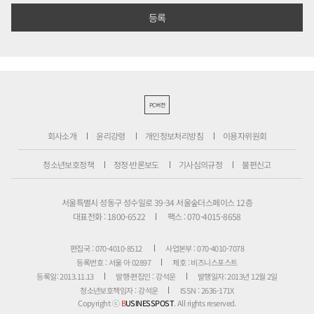
PC버전
회사소개
윤리강령
개인정보처리방침
이용자위원회
청소년보호정책
정정·반론보도
기사심의규정
불편신고
서울특별시 성동구 성수일로 39-34 서울숲더스페이스 12층
대표전화 : 1800-6522
팩스 : 070-4015-8658
편집국 : 070-4010-8512
사업본부 : 070-4010-7078
등록번호 : 서울 아 02897
제호 : 비즈니스포스트
등록일: 2013.11.13
발행·편집인 : 강석운
발행일자: 2013년 12월 2일
청소년보호책임자 : 강석운
ISSN : 2636-171X
Copyright ⓒ
B
USINESSPOST
. All rights reserved.