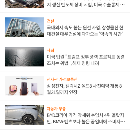
지 생산 반도체 장비 시험, 미국 수출통제 대
비"
건설
국내외서 속도 붙는 원전 사업, 삼성물산·현
대건설·대우건설에 다가오는 '약속의 시간'
사회
미국 법원 "트럼프 정부 풍력 프로젝트 동결
조치는 위법", 해제 명령 내려
전자·전기·정보통신
삼성전자, 갤럭시Z 폴드8 사전예약 개통 8
월31일까지 연장
자동차·부품
BYD코리아 가격 앞세워 수입차 4위 올랐지
만, BMW·벤츠보다 높은 공임비에 소비자
불만 폭발