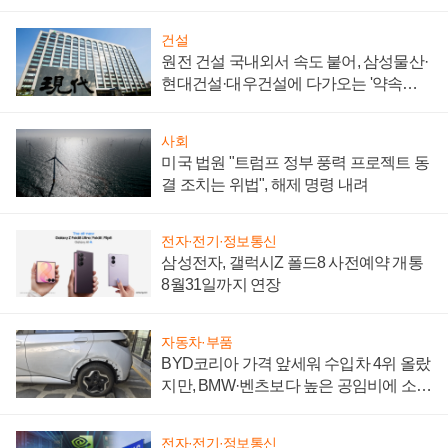
통제 대비"
건설
원전 건설 국내외서 속도 붙어, 삼성물산·
현대건설·대우건설에 다가오는 '약속의
시간'
사회
미국 법원 "트럼프 정부 풍력 프로젝트 동
결 조치는 위법", 해제 명령 내려
전자·전기·정보통신
삼성전자, 갤럭시Z 폴드8 사전예약 개통
8월31일까지 연장
자동차·부품
BYD코리아 가격 앞세워 수입차 4위 올랐
지만, BMW·벤츠보다 높은 공임비에 소비
자 불만 폭발
전자·전기·정보통신