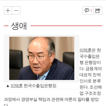
1
생애
이덕훈
은 한
국수출입은
행 은행장이
다. 금융계의
대표적 친박
인사로 분류
▲
이덕훈
한국수출입은행장.
된다. 조선해
업 구조조정
과정에서 경영부실 책임과 관련해 여론의 질타를 받았
다.