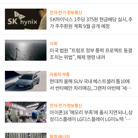
한 이정표"
전자·전기·정보통신
SK하이닉스 1주당 375원 현금배당 실시, 추
가 주주환원 계획 9월 공개 예정
사회
미국 법원 "트럼프 정부 풍력 프로젝트 동결
조치는 위법", 해제 명령 내려
자동차·부품
현대차 올해 SUV 국내 베스트셀러 톱10에
서 싼타페만 자리매김, 그랜저·아반떼 '세단
쌍끌이'로 내수 방어
전자·전기·정보통신
아이폰18 '메모리 부족'에 출시 지연되나, 삼
성디스플레이 LG디스플레이 LG이노텍 '탈
애플' 수익 다각화 속도
화학·에너지