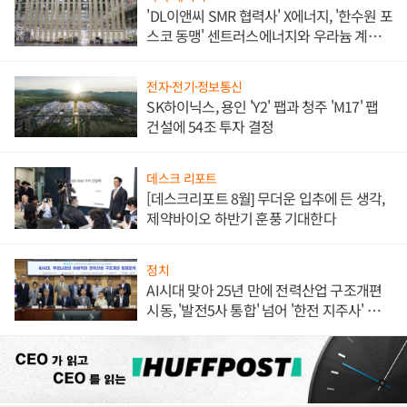
'DL이앤씨 SMR 협력사' X에너지, '한수원 포
스코 동맹' 센트러스에너지와 우라늄 계약
체결
전자·전기·정보통신
SK하이닉스, 용인 'Y2' 팹과 청주 'M17' 팹
건설에 54조 투자 결정
데스크 리포트
[데스크리포트 8월] 무더운 입추에 든 생각,
제약바이오 하반기 훈풍 기대한다
정치
AI시대 맞아 25년 만에 전력산업 구조개편
시동, '발전5사 통합' 넘어 '한전 지주사' 재편
론도