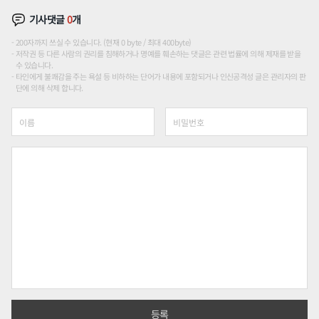
기사댓글
0
개
200자까지 쓰실 수 있습니다. (현재 0 byte / 최대 400byte)
저작권 등 다른 사람의 권리를 침해하거나 명예를 훼손하는 댓글은 관련 법률에 의해 제재를 받을
수 있습니다.
타인에게 불쾌감을 주는 욕설 등 비하하는 단어가 내용에 포함되거나 인신공격성 글은 관리자의 판
단에 의해 삭제 합니다.