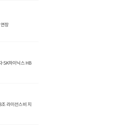
지 연장
자·SK하이닉스 HB
.3조 라이선스비 지