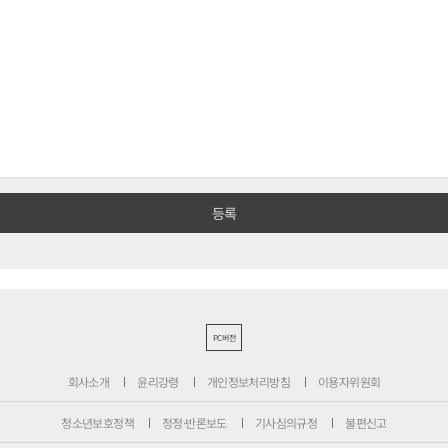
PC버전
회사소개
윤리강령
개인정보처리방침
이용자위원회
청소년보호정책
정정·반론보도
기사심의규정
불편신고