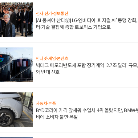
전자·전기·정보통신
[AI 뭉쳐야 산다⑧] LG·엔비디아 '피지컬 AI' 동맹 강
터·기술 결집해 종합 로보틱스 기업으로
인터넷·게임·콘텐츠
빅테크 메모리반도체 포함 장기계약 '2.7조 달러' 규모,
와 반대 신호
자동차·부품
BYD코리아 가격 앞세워 수입차 4위 올랐지만, BMW
비에 소비자 불만 폭발