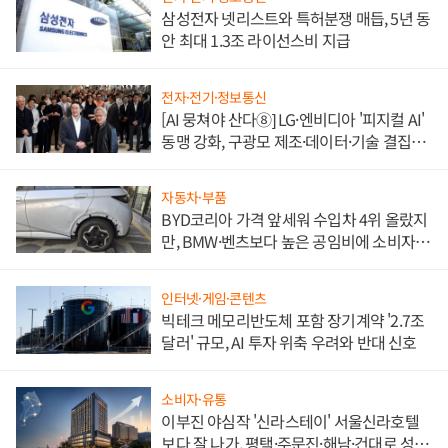
삼성전자 넷리스트와 특허분쟁 매듭, 5년 동
안 최대 1.3조 라이선스비 지급
전자·전기·정보통신
[AI 뭉쳐야 산다⑧] LG·엔비디아 '피지컬 AI'
동맹 강화, 구광모 제조·데이터·기술 결집
해 종합 로보틱스 기업으로
자동차·부품
BYD코리아 가격 앞세워 수입차 4위 올랐지
만, BMW·벤츠보다 높은 공임비에 소비자
불만 폭발
인터넷·게임·콘텐츠
빅테크 메모리반도체 포함 장기계약 '2.7조
달러' 규모, AI 투자 위축 우려와 반대 신호
소비자·유통
이부진 야심작 '신라스테이' 서울신라호텔
보다 잘 나가, 평택·주문진·해남·건대로 성