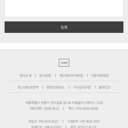
PC버전
회사소개
윤리강령
개인정보처리방침
이용자위원회
청소년보호정책
정정·반론보도
기사심의규정
불편신고
서울특별시 성동구 성수일로 39-34 서울숲더스페이스 12층
대표전화 : 1800-6522
팩스 : 070-4015-8658
편집국 : 070-4010-8512
사업본부 : 070-4010-7078
등록번호 : 서울 아 02897
제호 : 비즈니스포스트