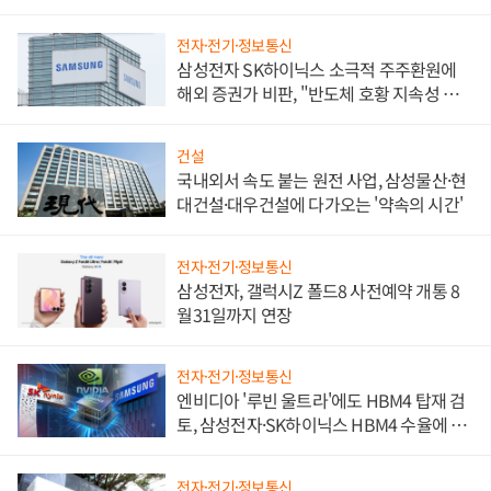
비"
전자·전기·정보통신
삼성전자 SK하이닉스 소극적 주주환원에
해외 증권가 비판, "반도체 호황 지속성 의
문"
건설
국내외서 속도 붙는 원전 사업, 삼성물산·현
대건설·대우건설에 다가오는 '약속의 시간'
전자·전기·정보통신
삼성전자, 갤럭시Z 폴드8 사전예약 개통 8
월31일까지 연장
전자·전기·정보통신
엔비디아 '루빈 울트라'에도 HBM4 탑재 검
토, 삼성전자·SK하이닉스 HBM4 수율에 주
도권 갈린다
전자·전기·정보통신