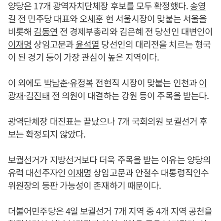
양당은 17개 광역자치단체장 후보를 모두 확정했다.
송영
길
전 민주당 대표와
오세훈
현 서울시장이 맞붙는 서울을
비롯해
김동연
전 경제부총리와 김은혜 전 당선인 대변인이
이재명
상임고문과
윤석열
당선인의 대리전을 치르는 형국
이 된 경기 등이 가장 관심이 높은 지역이다.
이 외에도
박남춘
·
유정복
전현직 시장이 맞붙는 인천과
이
광재
·
김진태
전 의원이 대결하는 강원 등이 주목을 받는다.
광역단체장 대진표는 끝났으나 7개 국회의원 보궐선거 후
보는 확정되지 않았다.
보궐선거가 지방선거보다 더욱 주목을 받는 이유는 양당의
유력 대선주자인
이재명
상임고문과 안철수 대통령직인수
위원장의 등판 가능성이 존재하기 때문이다.
더불어민주당은 4일 보궐선거 7개 지역 중 4개 지역 공천을