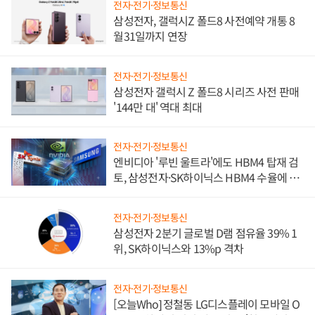
전자·전기·정보통신
삼성전자, 갤럭시Z 폴드8 사전예약 개통 8
월31일까지 연장
전자·전기·정보통신
삼성전자 갤럭시 Z 폴드8 시리즈 사전 판매
'144만 대' 역대 최대
전자·전기·정보통신
엔비디아 '루빈 울트라'에도 HBM4 탑재 검
토, 삼성전자·SK하이닉스 HBM4 수율에 주
도권 갈린다
전자·전기·정보통신
삼성전자 2분기 글로벌 D램 점유율 39% 1
위, SK하이닉스와 13%p 격차
전자·전기·정보통신
[오늘Who] 정철동 LG디스플레이 모바일 O