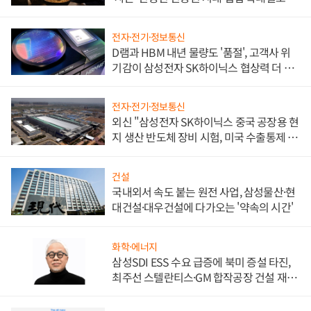
전자·전기·정보통신
D램과 HBM 내년 물량도 '품절', 고객사 위
기감이 삼성전자 SK하이닉스 협상력 더 키
워
전자·전기·정보통신
외신 "삼성전자 SK하이닉스 중국 공장용 현
지 생산 반도체 장비 시험, 미국 수출통제 대
비"
건설
국내외서 속도 붙는 원전 사업, 삼성물산·현
대건설·대우건설에 다가오는 '약속의 시간'
화학·에너지
삼성SDI ESS 수요 급증에 북미 증설 타진,
최주선 스텔란티스·GM 합작공장 건설 재추
진하나