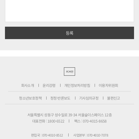
PC버전
회사소개
윤리강령
개인정보처리방침
이용자위원회
청소년보호정책
정정·반론보도
기사심의규정
불편신고
서울특별시 성동구 성수일로 39-34 서울숲더스페이스 12층
대표전화 : 1800-6522
팩스 : 070-4015-8658
편집국 : 070-4010-8512
사업본부 : 070-4010-7078