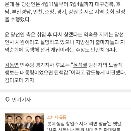
운데 윤 당선인은 4월11일부터 5월4일까지 대구경북, 호
남, 부산경남, 인천, 춘청, 경기, 강원 순서로 지역 순회 일정
을 수행했다.
윤 당선인 측은 취임 후 다시 찾겠다는 약속을 지키는 당선
인사 차원이라고 설명하고 있으나 지방선거 출마자들과 지
역순회에 동행해 선거 개입이라는 주장도 만만치 않다.
김동연
민주당 경기지사 후보는 “
윤석열
당선자의 노골적
행보는 대통령이었으면 탄핵감”이라고 강도높게 비판했다.
김디모데 기자
인기기사
소비자·유통
롯데·농심 창업주 시대 '라면 앙금'은 옛말,
'사촌' 신동빈·신동원 시대 협업 확대일로