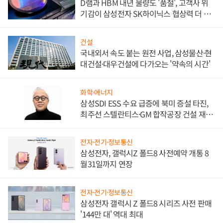
D램과 HBM 내년 물량도 '품절', 고객사 위
기감이 삼성전자 SK하이닉스 협상력 더 키
워
건설
국내외서 속도 붙는 원전 사업, 삼성물산·현
대건설·대우건설에 다가오는 '약속의 시간'
화학·에너지
삼성SDI ESS 수요 급증에 북미 증설 타진,
최주선 스텔란티스·GM 합작공장 건설 재추
진하나
전자·전기·정보통신
삼성전자, 갤럭시Z 폴드8 사전예약 개통 8
월31일까지 연장
전자·전기·정보통신
삼성전자 갤럭시 Z 폴드8 시리즈 사전 판매
'144만 대' 역대 최대