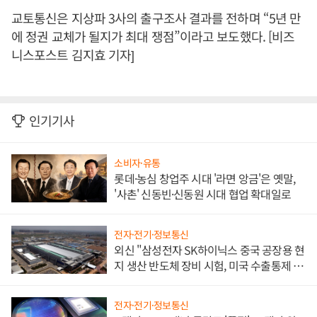
교토통신은 지상파 3사의 출구조사 결과를 전하며 “5년 만
에 정권 교체가 될지가 최대 쟁점”이라고 보도했다. [비즈
니스포스트 김지효 기자]
인기기사
소비자·유통
롯데·농심 창업주 시대 '라면 앙금'은 옛말,
'사촌' 신동빈·신동원 시대 협업 확대일로
전자·전기·정보통신
외신 "삼성전자 SK하이닉스 중국 공장용 현
지 생산 반도체 장비 시험, 미국 수출통제 대
비"
전자·전기·정보통신