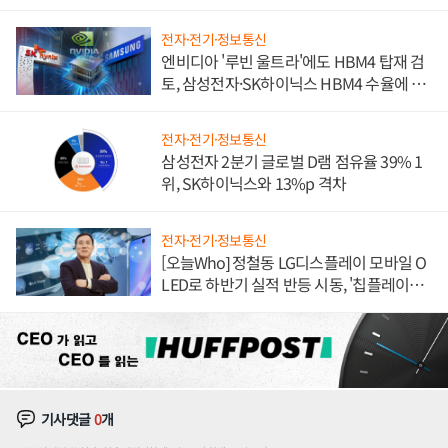
전자·전기·정보통신
엔비디아 '루빈 울트라'에도 HBM4 탑재 검
토, 삼성전자·SK하이닉스 HBM4 수율에 주
도권 갈린다
전자·전기·정보통신
삼성전자 2분기 글로벌 D램 점유율 39% 1
위, SK하이닉스와 13%p 격차
전자·전기·정보통신
[오늘Who] 정철동 LG디스플레이 모바일 O
LED로 하반기 실적 반등 시동, '칩플레이
션'에 가격 인하 압박은 부담
기사댓글
0
개