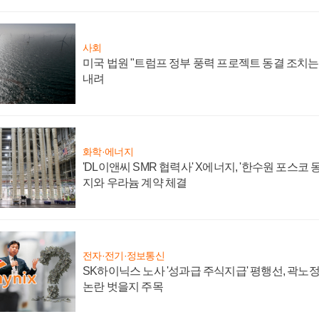
사회
미국 법원 "트럼프 정부 풍력 프로젝트 동결 조치는 
내려
화학·에너지
'DL이앤씨 SMR 협력사' X에너지, '한수원 포스코
지와 우라늄 계약 체결
전자·전기·정보통신
SK하이닉스 노사 '성과급 주식지급' 평행선, 곽노정 
논란 벗을지 주목