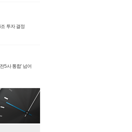
54조 투자 결정
발전5사 통합' 넘어