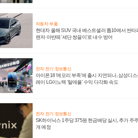
자동차·부품
현대차 올해 SUV 국내 베스트셀러 톱10에서 싼타
랜저·아반떼 '세단 쌍끌이'로 내수 방어
전자·전기·정보통신
아이폰18 '메모리 부족'에 출시 지연되나, 삼성디
레이 LG이노텍 '탈애플' 수익 다각화 속도
전자·전기·정보통신
SK하이닉스 1주당 375원 현금배당 실시, 추가 주
개 예정