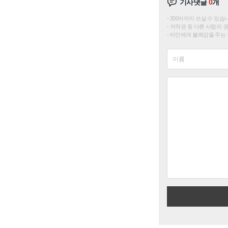
기사댓글
0
개
200자까지 쓰실 수 있습니다. 
저작권 등 다른 사람의 
타인에게 불쾌감을 주는 