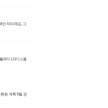
페만 자리매김, 그
스플레이 LG디스플
주환원 계획 9월 공