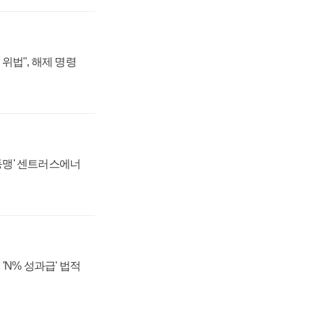
위법", 해제 명령
 동맹' 센트러스에너
'N% 성과급' 법적