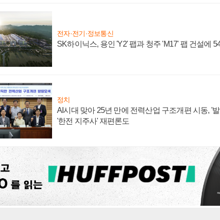
전자·전기·정보통신
SK하이닉스, 용인 'Y2' 팹과 청주 'M17' 팹 건설에 
정치
AI시대 맞아 25년 만에 전력산업 구조개편 시동, '
'한전 지주사' 재편론도