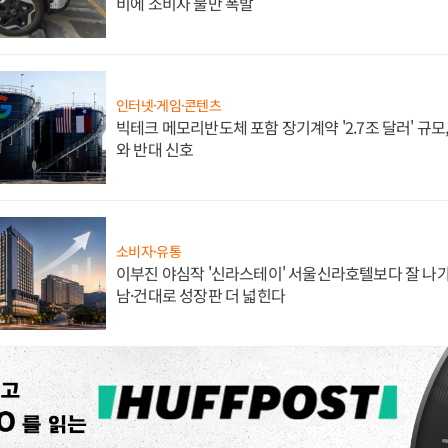
비에 소비자 불만 폭발
인터넷·게임·콘텐츠
빅테크 메모리반도체 포함 장기계약 '2.7조 달러' 규모,
와 반대 신호
소비자·유통
이부진 야심작 '신라스테이' 서울신라호텔보다 잘 나가
남·건대로 성장판 더 넓힌다