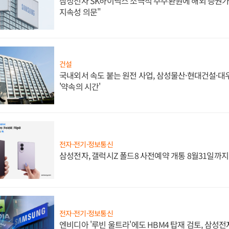
삼성전자 SK하이닉스 소극적 주주환원에 해외 증권가 
지속성 의문"
건설
국내외서 속도 붙는 원전 사업, 삼성물산·현대건설·
'약속의 시간'
전자·전기·정보통신
삼성전자, 갤럭시Z 폴드8 사전예약 개통 8월31일까
전자·전기·정보통신
엔비디아 '루빈 울트라'에도 HBM4 탑재 검토, 삼성전