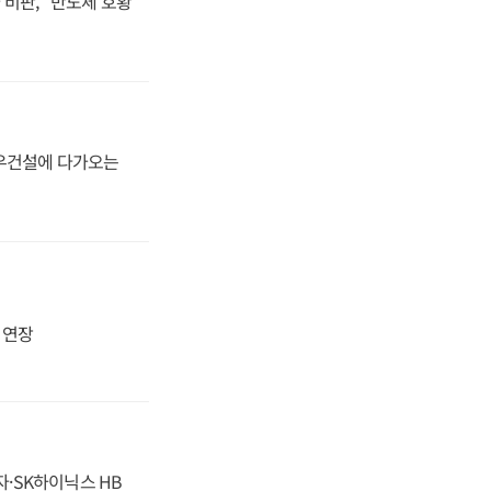
비판, "반도체 호황
대우건설에 다가오는
지 연장
자·SK하이닉스 HB