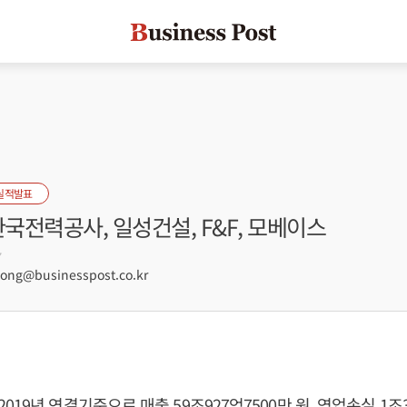
실적발표
한국전력공사, 일성건설, F&F, 모베이스
7
ng@businesspost.co.kr
19년 연결기준으로 매출 59조927억7500만 원, 영업손실 1조3