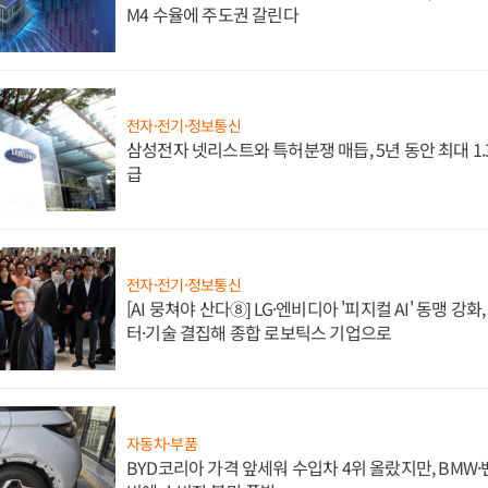
M4 수율에 주도권 갈린다
전자·전기·정보통신
삼성전자 넷리스트와 특허분쟁 매듭, 5년 동안 최대 1
급
전자·전기·정보통신
[AI 뭉쳐야 산다⑧] LG·엔비디아 '피지컬 AI' 동맹 강
터·기술 결집해 종합 로보틱스 기업으로
자동차·부품
BYD코리아 가격 앞세워 수입차 4위 올랐지만, BMW