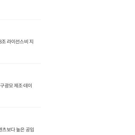
.3조 라이선스비 지
화, 구광모 제조·데이
·벤츠보다 높은 공임