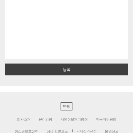
PC버전
회사소개
윤리강령
개인정보처리방침
이용자위원회
청소년보호정책
정정·반론보도
기사심의규정
불편신고