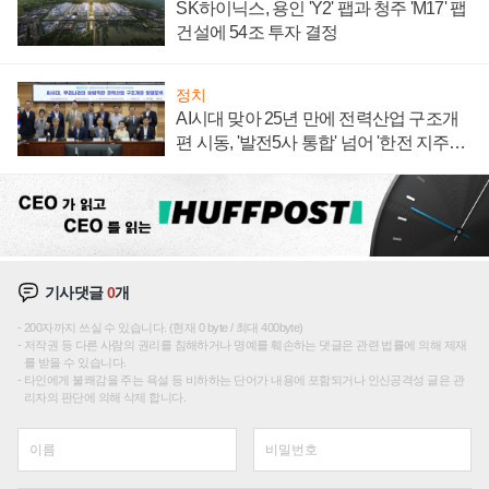
SK하이닉스, 용인 'Y2' 팹과 청주 'M17' 팹
건설에 54조 투자 결정
정치
AI시대 맞아 25년 만에 전력산업 구조개
편 시동, '발전5사 통합' 넘어 '한전 지주사'
재편론도
기사댓글
0
개
200자까지 쓰실 수 있습니다. (현재 0 byte / 최대 400byte)
저작권 등 다른 사람의 권리를 침해하거나 명예를 훼손하는 댓글은 관련 법률에 의해 제재
를 받을 수 있습니다.
타인에게 불쾌감을 주는 욕설 등 비하하는 단어가 내용에 포함되거나 인신공격성 글은 관
리자의 판단에 의해 삭제 합니다.