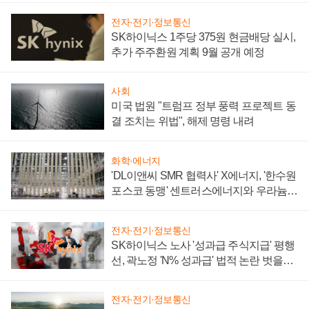
전자·전기·정보통신
SK하이닉스 1주당 375원 현금배당 실시,
추가 주주환원 계획 9월 공개 예정
사회
미국 법원 "트럼프 정부 풍력 프로젝트 동
결 조치는 위법", 해제 명령 내려
화학·에너지
'DL이앤씨 SMR 협력사' X에너지, '한수원
포스코 동맹' 센트러스에너지와 우라늄
계약 체결
전자·전기·정보통신
SK하이닉스 노사 '성과급 주식지급' 평행
선, 곽노정 'N% 성과급' 법적 논란 벗을지
주목
전자·전기·정보통신