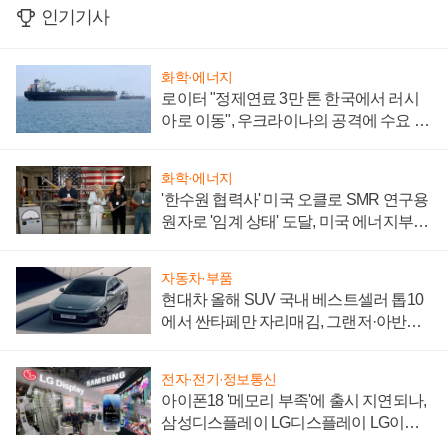
인기기사
화학·에너지
로이터 "정제연료 3만 톤 한국에서 러시
아로 이동", 우크라이나의 공격에 수요 늘
어
화학·에너지
'한수원 협력사' 미국 오클로 SMR 연구용
원자로 '임계 상태' 도달, 미국 에너지부
"중요한 이정표"
자동차·부품
현대차 올해 SUV 국내 베스트셀러 톱10
에서 싼타페만 자리매김, 그랜저·아반떼
'세단 쌍끌이'로 내수 방어
전자·전기·정보통신
아이폰18 '메모리 부족'에 출시 지연되나,
삼성디스플레이 LG디스플레이 LG이노
텍 '탈애플' 수익 다각화 속도