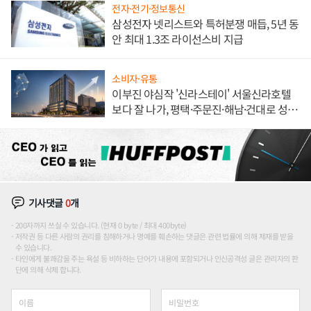
전자·전기·정보통신
삼성전자 넷리스트와 특허분쟁 매듭, 5년 동
안 최대 1.3조 라이선스비 지급
소비자·유통
이부진 야심작 '신라스테이' 서울신라호텔
보다 잘 나가, 평택·주문진·해남·건대로 성
장판 더 넓힌다
기사댓글
0
개
200자까지 쓰실 수 있습니다. (현재 0 byte / 최대 400byte)
저작권 등 다른 사람의 권리를 침해하거나 명예를 훼손하는 댓글은 관련 법률에 의해 제재를 받을
수 있습니다.
타인에게 불쾌감을 주는 욕설 등 비하하는 단어가 내용에 포함되거나 인신공격성 글은 관리자의 판
단에 의해 삭제 합니다.