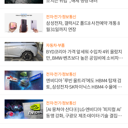
조치는 위법", 해제 명령 내려
전자·전기·정보통신
삼성전자, 갤럭시Z 폴드8 사전예약 개통 8
월31일까지 연장
자동차·부품
BYD코리아 가격 앞세워 수입차 4위 올랐지
만, BMW·벤츠보다 높은 공임비에 소비자
불만 폭발
전자·전기·정보통신
엔비디아 '루빈 울트라'에도 HBM4 탑재 검
토, 삼성전자·SK하이닉스 HBM4 수율에 주
도권 갈린다
전자·전기·정보통신
[AI 뭉쳐야 산다⑧] LG·엔비디아 '피지컬 AI'
동맹 강화, 구광모 제조·데이터·기술 결집
해 종합 로보틱스 기업으로