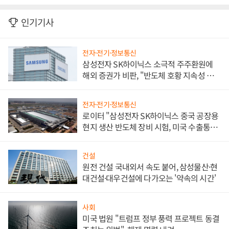
인기기사
전자·전기·정보통신
삼성전자 SK하이닉스 소극적 주주환원에
해외 증권가 비판, "반도체 호황 지속성 의
문"
전자·전기·정보통신
로이터 "삼성전자 SK하이닉스 중국 공장용
현지 생산 반도체 장비 시험, 미국 수출통제
대비"
건설
원전 건설 국내외서 속도 붙어, 삼성물산·현
대건설·대우건설에 다가오는 '약속의 시간'
사회
미국 법원 "트럼프 정부 풍력 프로젝트 동결