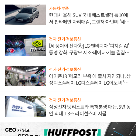
자동차·부품
현대차 올해 SUV 국내 베스트셀러 톱10에
서 싼타페만 자리매김, 그랜저·아반떼 '세단
쌍끌이'로 내수 방어
전자·전기·정보통신
[AI 뭉쳐야 산다⑧] LG·엔비디아 '피지컬 AI'
동맹 강화, 구광모 제조·데이터·기술 결집
해 종합 로보틱스 기업으로
전자·전기·정보통신
아이폰18 '메모리 부족'에 출시 지연되나, 삼
성디스플레이 LG디스플레이 LG이노텍 '탈
애플' 수익 다각화 속도
전자·전기·정보통신
삼성전자 넷리스트와 특허분쟁 매듭, 5년 동
안 최대 1.3조 라이선스비 지급