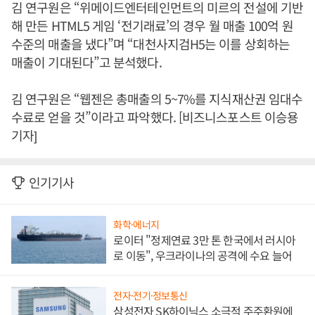
김 연구원은 “위메이드엔터테인먼트의 미르의 전설에 기반
해 만든 HTML5 게임 ‘전기래료’의 경우 월 매출 100억 원
수준의 매출을 냈다”며 “대천사지검H5는 이를 상회하는
매출이 기대된다”고 분석했다.
김 연구원은 “웹젠은 총매출의 5~7%를 지식재산권 임대수
수료로 얻을 것”이라고 파악했다. [비즈니스포스트 이승용
기자]
인기기사
화학·에너지
로이터 "정제연료 3만 톤 한국에서 러시아
로 이동", 우크라이나의 공격에 수요 늘어
전자·전기·정보통신
삼성전자 SK하이닉스 소극적 주주환원에