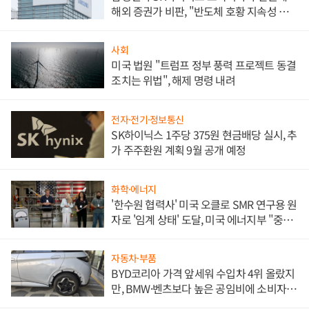
해외 증권가 비판, "반도체 호황 지속성 의
문"
사회
미국 법원 "트럼프 정부 풍력 프로젝트 동결
조치는 위법", 해제 명령 내려
전자·전기·정보통신
SK하이닉스 1주당 375원 현금배당 실시, 추
가 주주환원 계획 9월 공개 예정
화학·에너지
'한수원 협력사' 미국 오클로 SMR 연구용 원
자로 '임계 상태' 도달, 미국 에너지부 "중요
한 이정표"
자동차·부품
BYD코리아 가격 앞세워 수입차 4위 올랐지
만, BMW·벤츠보다 높은 공임비에 소비자
불만 폭발