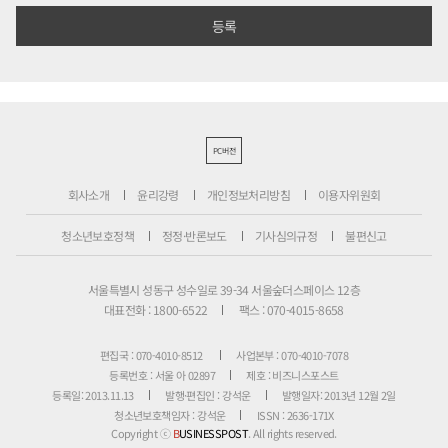
PC버전
회사소개
윤리강령
개인정보처리방침
이용자위원회
청소년보호정책
정정·반론보도
기사심의규정
불편신고
서울특별시 성동구 성수일로 39-34 서울숲더스페이스 12층
대표전화 : 1800-6522
팩스 : 070-4015-8658
편집국 : 070-4010-8512
사업본부 : 070-4010-7078
등록번호 : 서울 아 02897
제호 : 비즈니스포스트
등록일: 2013.11.13
발행·편집인 : 강석운
발행일자: 2013년 12월 2일
청소년보호책임자 : 강석운
ISSN : 2636-171X
Copyright ⓒ
B
USINESSPOST
. All rights reserved.