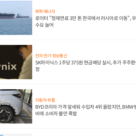
화학·에너지
로이터 "정제연료 3만 톤 한국에서 러시아로 이동",
수요 늘어
전자·전기·정보통신
SK하이닉스 1주당 375원 현금배당 실시, 추가 주주환
정
자동차·부품
BYD코리아 가격 앞세워 수입차 4위 올랐지만, BMW
비에 소비자 불만 폭발