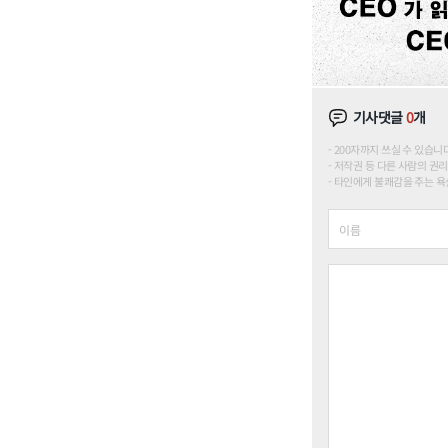
기사댓글
0
개
200자까지 쓰실 수 있습니다. (
저작권 등 다른 사람의 권리
타인에게 불쾌감을 주는 욕설