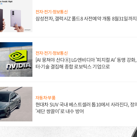
전자·전기·정보통신
삼성전자, 갤럭시Z 폴드8 사전예약 개통 8월31일까
전자·전기·정보통신
[AI 뭉쳐야 산다⑧] LG·엔비디아 '피지컬 AI' 동맹 강
터·기술 결집해 종합 로보틱스 기업으로
자동차·부품
현대차 SUV 국내 베스트셀러 톱10에서 사라진다, 
'세단 쌍끌이'로 내수 방어