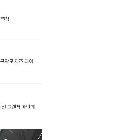
지 연장
화, 구광모 제조·데이
정의선 그랜저·아반떼