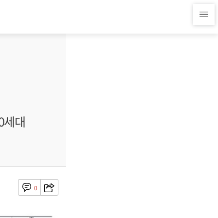
50세대
0