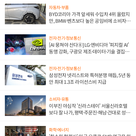
자동차·부품
BYD코리아 가격 앞세워 수입차 4위 올랐지
만, BMW·벤츠보다 높은 공임비에 소비자
불만 폭발
전자·전기·정보통신
[AI 뭉쳐야 산다⑧] LG·엔비디아 '피지컬 AI'
동맹 강화, 구광모 제조·데이터·기술 결집
해 종합 로보틱스 기업으로
전자·전기·정보통신
삼성전자 넷리스트와 특허분쟁 매듭, 5년 동
안 최대 1.3조 라이선스비 지급
소비자·유통
이부진 야심작 '신라스테이' 서울신라호텔
보다 잘 나가, 평택·주문진·해남·건대로 성
장판 더 넓힌다
화학·에너지