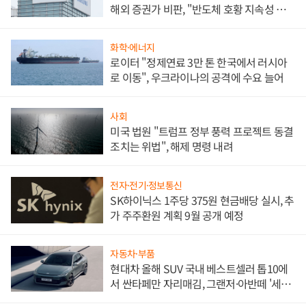
해외 증권가 비판, "반도체 호황 지속성 의
문"
화학·에너지
로이터 "정제연료 3만 톤 한국에서 러시아
로 이동", 우크라이나의 공격에 수요 늘어
사회
미국 법원 "트럼프 정부 풍력 프로젝트 동결
조치는 위법", 해제 명령 내려
전자·전기·정보통신
SK하이닉스 1주당 375원 현금배당 실시, 추
가 주주환원 계획 9월 공개 예정
자동차·부품
현대차 올해 SUV 국내 베스트셀러 톱10에
서 싼타페만 자리매김, 그랜저·아반떼 '세단
쌍끌이'로 내수 방어