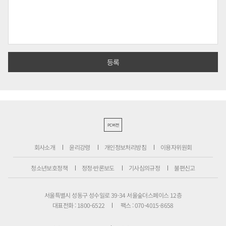
PC버전
회사소개
윤리강령
개인정보처리방침
이용자위원회
청소년보호정책
정정·반론보도
기사심의규정
불편신고
서울특별시 성동구 성수일로 39-34 서울숲더스페이스 12층
대표전화 : 1800-6522
팩스 : 070-4015-8658