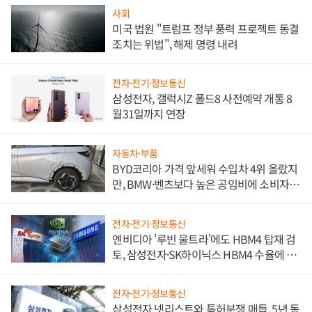
사회
미국 법원 "트럼프 정부 풍력 프로젝트 동결
조치는 위법", 해제 명령 내려
전자·전기·정보통신
삼성전자, 갤럭시Z 폴드8 사전예약 개통 8
월31일까지 연장
자동차·부품
BYD코리아 가격 앞세워 수입차 4위 올랐지
만, BMW·벤츠보다 높은 공임비에 소비자
불만 폭발
전자·전기·정보통신
엔비디아 '루빈 울트라'에도 HBM4 탑재 검
토, 삼성전자·SK하이닉스 HBM4 수율에 주
도권 갈린다
전자·전기·정보통신
삼성전자 넷리스트와 특허분쟁 매듭, 5년 동