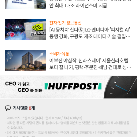
안 최대 1.3조 라이선스비 지급
전자·전기·정보통신
[AI 뭉쳐야 산다⑧] LG·엔비디아 '피지컬 AI'
동맹 강화, 구광모 제조·데이터·기술 결집
해 종합 로보틱스 기업으로
소비자·유통
이부진 야심작 '신라스테이' 서울신라호텔
보다 잘 나가, 평택·주문진·해남·건대로 성
장판 더 넓힌다
기사댓글
0
개
200자까지 쓰실 수 있습니다. (현재 0 byte / 최대 400byte)
저작권 등 다른 사람의 권리를 침해하거나 명예를 훼손하는 댓글은 관련 법률에 의해 제재를 받을
수 있습니다.
타인에게 불쾌감을 주는 욕설 등 비하하는 단어가 내용에 포함되거나 인신공격성 글은 관리자의 판