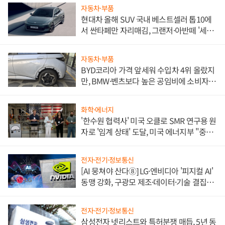
자동차·부품
현대차 올해 SUV 국내 베스트셀러 톱10에
서 싼타페만 자리매김, 그랜저·아반떼 '세단
쌍끌이'로 내수 방어
자동차·부품
BYD코리아 가격 앞세워 수입차 4위 올랐지
만, BMW·벤츠보다 높은 공임비에 소비자
불만 폭발
화학·에너지
'한수원 협력사' 미국 오클로 SMR 연구용 원
자로 '임계 상태' 도달, 미국 에너지부 "중요
한 이정표"
전자·전기·정보통신
[AI 뭉쳐야 산다⑧] LG·엔비디아 '피지컬 AI'
동맹 강화, 구광모 제조·데이터·기술 결집
해 종합 로보틱스 기업으로
전자·전기·정보통신
삼성전자 넷리스트와 특허분쟁 매듭, 5년 동