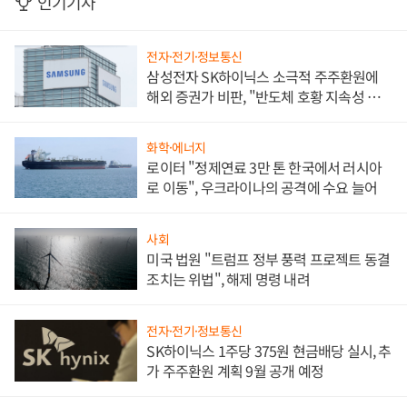
인기기사
전자·전기·정보통신
삼성전자 SK하이닉스 소극적 주주환원에
해외 증권가 비판, "반도체 호황 지속성 의
문"
화학·에너지
로이터 "정제연료 3만 톤 한국에서 러시아
로 이동", 우크라이나의 공격에 수요 늘어
사회
미국 법원 "트럼프 정부 풍력 프로젝트 동결
조치는 위법", 해제 명령 내려
전자·전기·정보통신
SK하이닉스 1주당 375원 현금배당 실시, 추
가 주주환원 계획 9월 공개 예정