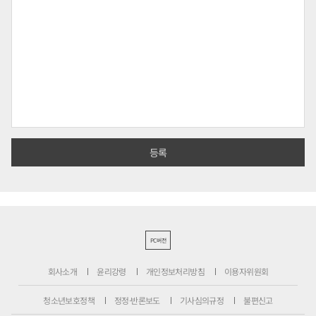
PC버전
회사소개
윤리강령
개인정보처리방침
이용자위원회
청소년보호정책
정정·반론보도
기사심의규정
불편신고