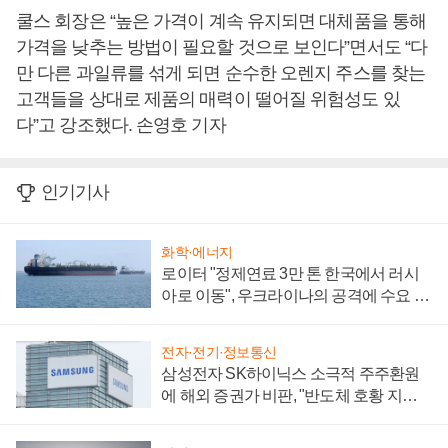
쿨스 회장은 “높은 가격이 계속 유지되면 대체품을 통해
가격을 낮추는 방법이 필요할 것으로 보인다”면서도 “다
만 다른 과일류를 섞게 되면 순수한 오렌지 주스를 찾는
고객들을 상대로 제품의 매력이 떨어질 위험성도 있
다”고 강조했다. 손영호 기자
인기기사
화학·에너지
로이터 "정제연료 3만 톤 한국에서 러시
아로 이동", 우크라이나의 공격에 수요 늘
어
전자·전기·정보통신
삼성전자 SK하이닉스 소극적 주주환원
에 해외 증권가 비판, "반도체 호황 지속
성 의문"