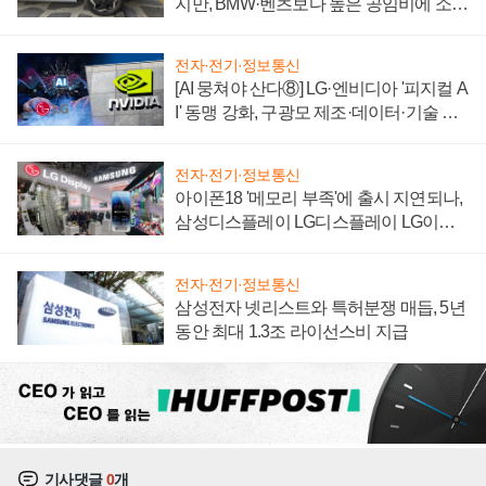
지만, BMW·벤츠보다 높은 공임비에 소비
자 불만 폭발
전자·전기·정보통신
[AI 뭉쳐야 산다⑧] LG·엔비디아 '피지컬 A
I' 동맹 강화, 구광모 제조·데이터·기술 결
집해 종합 로보틱스 기업으로
전자·전기·정보통신
아이폰18 '메모리 부족'에 출시 지연되나,
삼성디스플레이 LG디스플레이 LG이노
텍 '탈애플' 수익 다각화 속도
전자·전기·정보통신
삼성전자 넷리스트와 특허분쟁 매듭, 5년
동안 최대 1.3조 라이선스비 지급
기사댓글
0
개