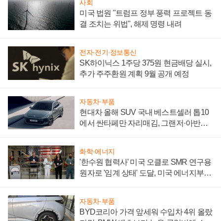
사회
미국 법원 "트럼프 정부 풍력 프로젝트 동
결 조치는 위법", 해제 명령 내려
전자·전기·정보통신
SK하이닉스 1주당 375원 현금배당 실시,
추가 주주환원 계획 9월 공개 예정
자동차·부품
현대차 올해 SUV 국내 베스트셀러 톱10
에서 싼타페만 자리매김, 그랜저·아반떼
'세단 쌍끌이'로 내수 방어
화학·에너지
'한수원 협력사' 미국 오클로 SMR 연구용
원자로 '임계 상태' 도달, 미국 에너지부
"중요한 이정표"
자동차·부품
BYD코리아 가격 앞세워 수입차 4위 올랐