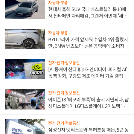
자동차·부품
현대차 올해 SUV 국내 베스트셀러 톱10에
서 싼타페만 자리매김, 그랜저·아반떼 '세단
쌍끌이'로 내수 방어
자동차·부품
BYD코리아 가격 앞세워 수입차 4위 올랐지
만, BMW·벤츠보다 높은 공임비에 소비자
불만 폭발
전자·전기·정보통신
[AI 뭉쳐야 산다⑧] LG·엔비디아 '피지컬 AI'
동맹 강화, 구광모 제조·데이터·기술 결집
해 종합 로보틱스 기업으로
전자·전기·정보통신
아이폰18 '메모리 부족'에 출시 지연되나, 삼
성디스플레이 LG디스플레이 LG이노텍 '탈
애플' 수익 다각화 속도
전자·전기·정보통신
삼성전자 넷리스트와 특허분쟁 매듭, 5년 동