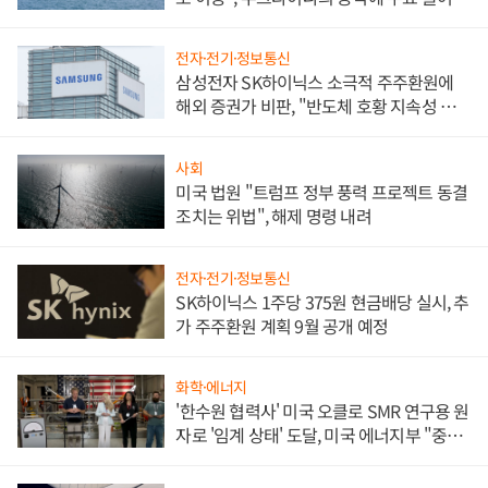
전자·전기·정보통신
삼성전자 SK하이닉스 소극적 주주환원에
해외 증권가 비판, "반도체 호황 지속성 의
문"
사회
미국 법원 "트럼프 정부 풍력 프로젝트 동결
조치는 위법", 해제 명령 내려
전자·전기·정보통신
SK하이닉스 1주당 375원 현금배당 실시, 추
가 주주환원 계획 9월 공개 예정
화학·에너지
'한수원 협력사' 미국 오클로 SMR 연구용 원
자로 '임계 상태' 도달, 미국 에너지부 "중요
한 이정표"