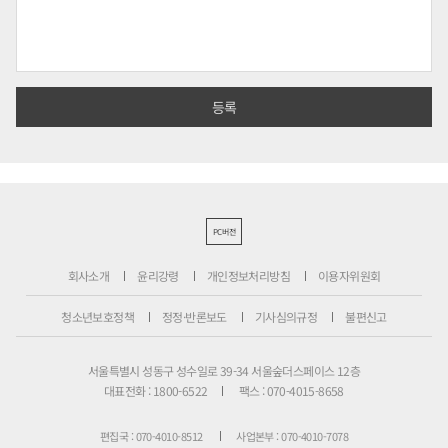
PC버전
회사소개
윤리강령
개인정보처리방침
이용자위원회
청소년보호정책
정정·반론보도
기사심의규정
불편신고
서울특별시 성동구 성수일로 39-34 서울숲더스페이스 12층
대표전화 : 1800-6522
팩스 : 070-4015-8658
편집국 : 070-4010-8512
사업본부 : 070-4010-7078