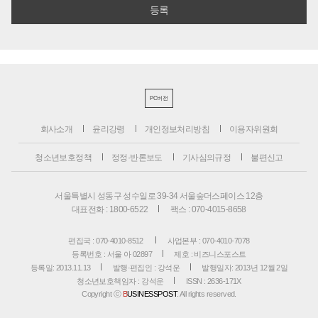
PC버전
회사소개
윤리강령
개인정보처리방침
이용자위원회
청소년보호정책
정정·반론보도
기사심의규정
불편신고
서울특별시 성동구 성수일로 39-34 서울숲더스페이스 12층
대표전화 : 1800-6522
팩스 : 070-4015-8658
편집국 : 070-4010-8512
사업본부 : 070-4010-7078
등록번호 : 서울 아 02897
제호 : 비즈니스포스트
등록일: 2013.11.13
발행·편집인 : 강석운
발행일자: 2013년 12월 2일
청소년보호책임자 : 강석운
ISSN : 2636-171X
Copyright ⓒ
B
USINESSPOST
. All rights reserved.