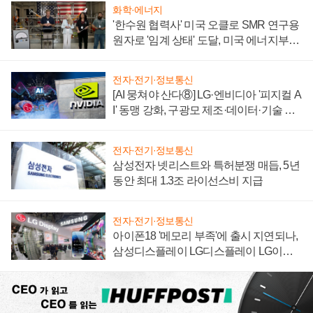
화학·에너지
'한수원 협력사' 미국 오클로 SMR 연구용
원자로 '임계 상태' 도달, 미국 에너지부
"중요한 이정표"
전자·전기·정보통신
[AI 뭉쳐야 산다⑧] LG·엔비디아 '피지컬 A
I' 동맹 강화, 구광모 제조·데이터·기술 결
집해 종합 로보틱스 기업으로
전자·전기·정보통신
삼성전자 넷리스트와 특허분쟁 매듭, 5년
동안 최대 1.3조 라이선스비 지급
전자·전기·정보통신
아이폰18 '메모리 부족'에 출시 지연되나,
삼성디스플레이 LG디스플레이 LG이노
텍 '탈애플' 수익 다각화 속도