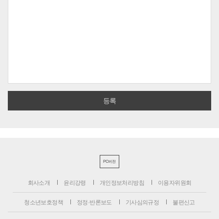
PC버전
회사소개
윤리강령
개인정보처리방침
이용자위원회
청소년보호정책
정정·반론보도
기사심의규정
불편신고