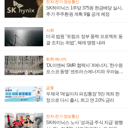
전자·전기·정보통신
SK하이닉스 1주당 375원 현금배당 실시,
추가 주주환원 계획 9월 공개 예정
사회
미국 법원 "트럼프 정부 풍력 프로젝트 동
결 조치는 위법", 해제 명령 내려
화학·에너지
'DL이앤씨 SMR 협력사' X에너지, '한수원
포스코 동맹' 센트러스에너지와 우라늄
계약 체결
금융
우체국 '매일이자 파킹통장' 5만 계좌 한
정으로 다시 출시, 최고 연 2.0% 금리
전자·전기·정보통신
SK하이닉스 노사 '성과급 주식 지급' 평행