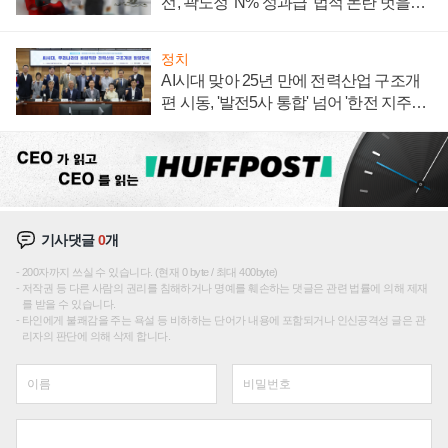
선, 곽노정 'N% 성과급' 법적 논란 벗을지
주목
정치
AI시대 맞아 25년 만에 전력산업 구조개
편 시동, '발전5사 통합' 넘어 '한전 지주사'
재편론도
기사댓글
0
개
200자까지 쓰실 수 있습니다. (현재 0 byte / 최대 400byte)
저작권 등 다른 사람의 권리를 침해하거나 명예를 훼손하는 댓글은 관련 법률에 의해 제재
를 받을 수 있습니다.
타인에게 불쾌감을 주는 욕설 등 비하하는 단어가 내용에 포함되거나 인신공격성 글은 관
리자의 판단에 의해 삭제 합니다.