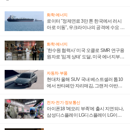
화학·에너지
로이터 "정제연료 3만 톤 한국에서 러시
아로 이동", 우크라이나의 공격에 수요 늘
어
화학·에너지
'한수원 협력사' 미국 오클로 SMR 연구용
원자로 '임계 상태' 도달, 미국 에너지부
"중요한 이정표"
자동차·부품
현대차 올해 SUV 국내 베스트셀러 톱10
에서 싼타페만 자리매김, 그랜저·아반떼
'세단 쌍끌이'로 내수 방어
전자·전기·정보통신
아이폰18 '메모리 부족'에 출시 지연되나,
삼성디스플레이 LG디스플레이 LG이노
텍 '탈애플' 수익 다각화 속도