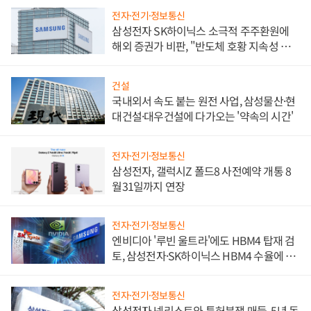
전자·전기·정보통신
삼성전자 SK하이닉스 소극적 주주환원에
해외 증권가 비판, "반도체 호황 지속성 의
문"
건설
국내외서 속도 붙는 원전 사업, 삼성물산·현
대건설·대우건설에 다가오는 '약속의 시간'
전자·전기·정보통신
삼성전자, 갤럭시Z 폴드8 사전예약 개통 8
월31일까지 연장
전자·전기·정보통신
엔비디아 '루빈 울트라'에도 HBM4 탑재 검
토, 삼성전자·SK하이닉스 HBM4 수율에 주
도권 갈린다
전자·전기·정보통신
삼성전자 넷리스트와 특허분쟁 매듭, 5년 동