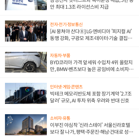
안 최대 1.3조 라이선스비 지급
전자·전기·정보통신
[AI 뭉쳐야 산다⑧] LG·엔비디아 '피지컬 AI'
동맹 강화, 구광모 제조·데이터·기술 결집
해 종합 로보틱스 기업으로
자동차·부품
BYD코리아 가격 앞세워 수입차 4위 올랐지
만, BMW·벤츠보다 높은 공임비에 소비자
불만 폭발
인터넷·게임·콘텐츠
빅테크 메모리반도체 포함 장기계약 '2.7조
달러' 규모, AI 투자 위축 우려와 반대 신호
소비자·유통
이부진 야심작 '신라스테이' 서울신라호텔
보다 잘 나가, 평택·주문진·해남·건대로 성
장판 더 넓힌다