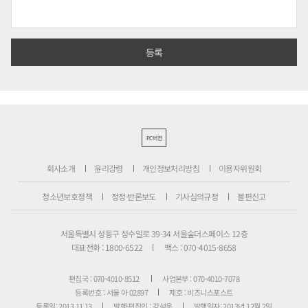
PC버전
회사소개
윤리강령
개인정보처리방침
이용자위원회
청소년보호정책
정정·반론보도
기사심의규정
불편신고
서울특별시 성동구 성수일로 39-34 서울숲더스페이스 12층
대표전화 : 1800-6522
팩스 : 070-4015-8658
편집국 : 070-4010-8512
사업본부 : 070-4010-7078
등록번호 : 서울 아 02897
제호 : 비즈니스포스트
등록일: 2013.11.13
발행·편집인 : 강석운
발행일자: 2013년 12월 2일