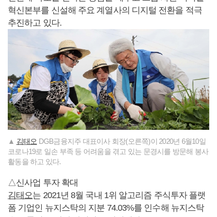
혁신본부를 신설해 주요 계열사의 디지털 전환을 적극
추진하고 있다.
▲
김태오
DGB금융지주 대표이사 회장(오른쪽)이 2020년 6월10일
코로나19로 일손 부족 등 어려움을 겪고 있는 문경시를 방문해 봉사
활동을 하고 있다.
△신사업 투자 확대
김태오
는 2021년 8월 국내 1위 알고리즘 주식투자 플랫
폼 기업인 뉴지스탁의 지분 74.03%를 인수해 뉴지스탁