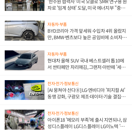
'한수원 협력사' 미국 오클로 SMR 연구용 원
자로 '임계 상태' 도달, 미국 에너지부 "중요
한 이정표"
자동차·부품
BYD코리아 가격 앞세워 수입차 4위 올랐지
만, BMW·벤츠보다 높은 공임비에 소비자
불만 폭발
자동차·부품
현대차 올해 SUV 국내 베스트셀러 톱10에
서 싼타페만 자리매김, 그랜저·아반떼 '세단
쌍끌이'로 내수 방어
전자·전기·정보통신
[AI 뭉쳐야 산다⑧] LG·엔비디아 '피지컬 AI'
동맹 강화, 구광모 제조·데이터·기술 결집
해 종합 로보틱스 기업으로
전자·전기·정보통신
아이폰18 '메모리 부족'에 출시 지연되나, 삼
성디스플레이 LG디스플레이 LG이노텍 '탈