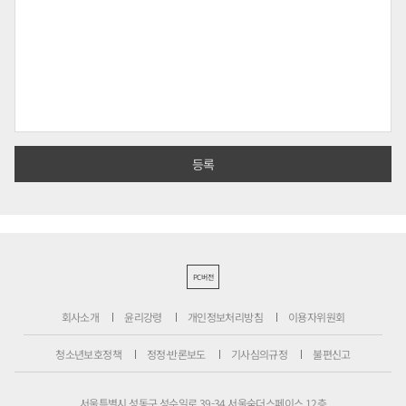
PC버전
회사소개
윤리강령
개인정보처리방침
이용자위원회
청소년보호정책
정정·반론보도
기사심의규정
불편신고
서울특별시 성동구 성수일로 39-34 서울숲더스페이스 12층