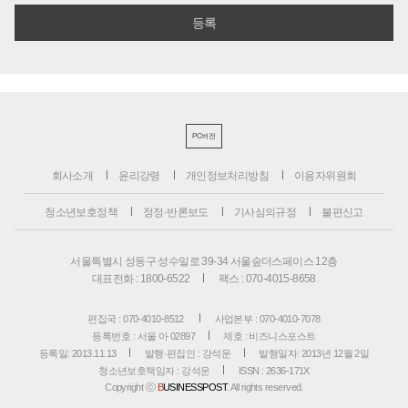
PC버전
회사소개
윤리강령
개인정보처리방침
이용자위원회
청소년보호정책
정정·반론보도
기사심의규정
불편신고
서울특별시 성동구 성수일로 39-34 서울숲더스페이스 12층
대표전화 : 1800-6522
팩스 : 070-4015-8658
편집국 : 070-4010-8512
사업본부 : 070-4010-7078
등록번호 : 서울 아 02897
제호 : 비즈니스포스트
등록일: 2013.11.13
발행·편집인 : 강석운
발행일자: 2013년 12월 2일
청소년보호책임자 : 강석운
ISSN : 2636-171X
Copyright ⓒ
B
USINESSPOST
. All rights reserved.