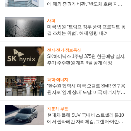
에 해외 증권가 비판, "반도체 호황 지속
성 의문"
사회
미국 법원 "트럼프 정부 풍력 프로젝트 동
결 조치는 위법", 해제 명령 내려
전자·전기·정보통신
SK하이닉스 1주당 375원 현금배당 실시,
추가 주주환원 계획 9월 공개 예정
화학·에너지
'한수원 협력사' 미국 오클로 SMR 연구용
원자로 '임계 상태' 도달, 미국 에너지부
"중요한 이정표"
자동차·부품
현대차 올해 SUV 국내 베스트셀러 톱10
에서 싼타페만 자리매김, 그랜저·아반떼
'세단 쌍끌이'로 내수 방어