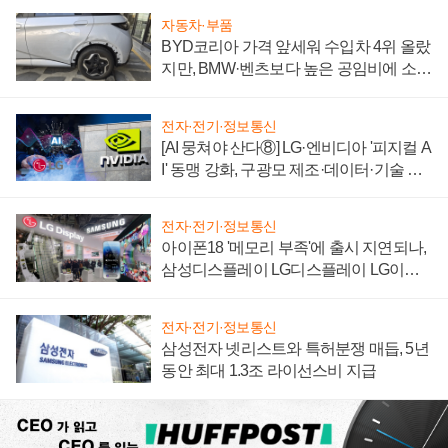
자동차·부품
BYD코리아 가격 앞세워 수입차 4위 올랐
지만, BMW·벤츠보다 높은 공임비에 소비
자 불만 폭발
전자·전기·정보통신
[AI 뭉쳐야 산다⑧] LG·엔비디아 '피지컬 A
I' 동맹 강화, 구광모 제조·데이터·기술 결
집해 종합 로보틱스 기업으로
전자·전기·정보통신
아이폰18 '메모리 부족'에 출시 지연되나,
삼성디스플레이 LG디스플레이 LG이노
텍 '탈애플' 수익 다각화 속도
전자·전기·정보통신
삼성전자 넷리스트와 특허분쟁 매듭, 5년
동안 최대 1.3조 라이선스비 지급