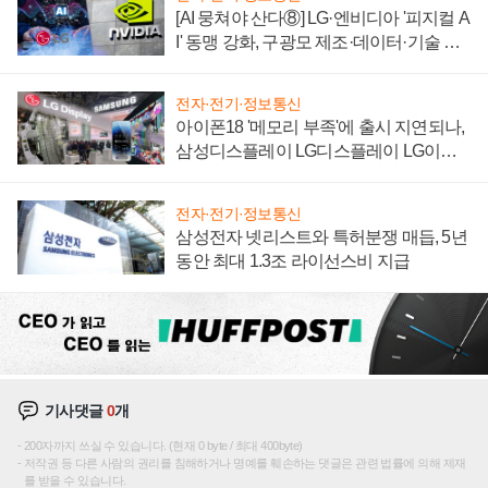
[AI 뭉쳐야 산다⑧] LG·엔비디아 '피지컬 A
I' 동맹 강화, 구광모 제조·데이터·기술 결
집해 종합 로보틱스 기업으로
전자·전기·정보통신
아이폰18 '메모리 부족'에 출시 지연되나,
삼성디스플레이 LG디스플레이 LG이노
텍 '탈애플' 수익 다각화 속도
전자·전기·정보통신
삼성전자 넷리스트와 특허분쟁 매듭, 5년
동안 최대 1.3조 라이선스비 지급
기사댓글
0
개
200자까지 쓰실 수 있습니다. (현재 0 byte / 최대 400byte)
저작권 등 다른 사람의 권리를 침해하거나 명예를 훼손하는 댓글은 관련 법률에 의해 제재
를 받을 수 있습니다.