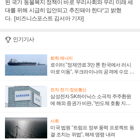
된 국가 동물복지 정책이 바로 우리사회와 우리 미래 세
대를 위해 시급히 입안되고 추진돼야 한다"고 밝혔
다. [비즈니스포스트 김서아 기자]
인기기사
화학·에너지
로이터 "정제연료 3만 톤 한국에서 러시
아로 이동", 우크라이나의 공격에 수요 늘
어
전자·전기·정보통신
삼성전자 SK하이닉스 소극적 주주환원
에 해외 증권가 비판, "반도체 호황 지속
성 의문"
사회
미국 법원 "트럼프 정부 풍력 프로젝트 동
결 조치는 위법", 해제 명령 내려