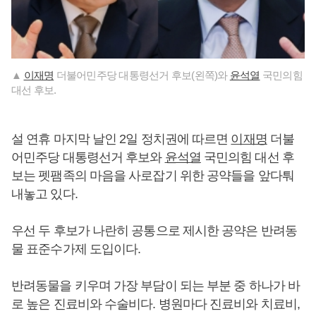
▲
이재명
더불어민주당 대통령선거 후보(왼쪽)와
윤석열
국민의힘
대선 후보.
설 연휴 마지막 날인 2일 정치권에 따르면
이재명
더불
어민주당 대통령선거 후보와
윤석열
국민의힘 대선 후
보는 펫팸족의 마음을 사로잡기 위한 공약들을 앞다퉈
내놓고 있다.
우선 두 후보가 나란히 공통으로 제시한 공약은 반려동
물 표준수가제 도입이다.
반려동물을 키우며 가장 부담이 되는 부분 중 하나가 바
로 높은 진료비와 수술비다. 병원마다 진료비와 치료비,