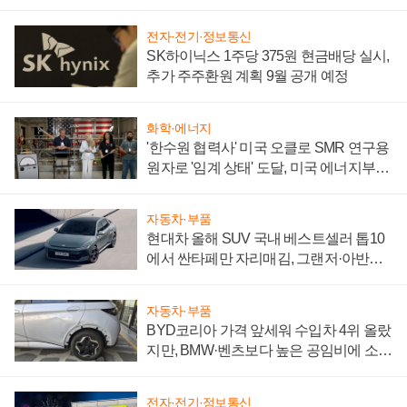
전자·전기·정보통신
SK하이닉스 1주당 375원 현금배당 실시,
추가 주주환원 계획 9월 공개 예정
화학·에너지
'한수원 협력사' 미국 오클로 SMR 연구용
원자로 '임계 상태' 도달, 미국 에너지부
"중요한 이정표"
자동차·부품
현대차 올해 SUV 국내 베스트셀러 톱10
에서 싼타페만 자리매김, 그랜저·아반떼
'세단 쌍끌이'로 내수 방어
자동차·부품
BYD코리아 가격 앞세워 수입차 4위 올랐
지만, BMW·벤츠보다 높은 공임비에 소비
자 불만 폭발
전자·전기·정보통신