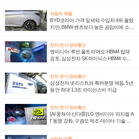
자동차·부품
BYD코리아 가격 앞세워 수입차 4위 올랐
지만, BMW·벤츠보다 높은 공임비에 소비
자 불만 폭발
전자·전기·정보통신
엔비디아 '루빈 울트라'에도 HBM4 탑재
검토, 삼성전자·SK하이닉스 HBM4 수율
에 주도권 갈린다
전자·전기·정보통신
삼성전자 넷리스트와 특허분쟁 매듭, 5년
동안 최대 1.3조 라이선스비 지급
전자·전기·정보통신
[AI 뭉쳐야 산다⑧] LG·엔비디아 '피지컬 A
I' 동맹 강화, 구광모 제조·데이터·기술 결
집해 종합 로보틱스 기업으로
소비자·유통