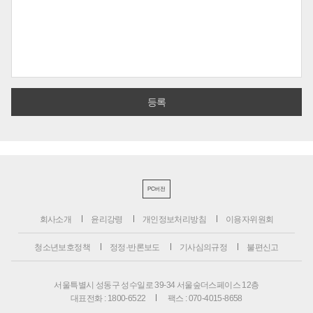
PC버전
회사소개
윤리강령
개인정보처리방침
이용자위원회
청소년보호정책
정정·반론보도
기사심의규정
불편신고
서울특별시 성동구 성수일로 39-34 서울숲더스페이스 12층
대표전화 : 1800-6522
팩스 : 070-4015-8658