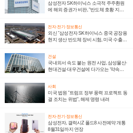
삼성전자 SK하이닉스 소극적 주주환원
에 해외 증권가 비판, "반도체 호황 지속
성 의문"
전자·전기·정보통신
외신 "삼성전자 SK하이닉스 중국 공장용
현지 생산 반도체 장비 시험, 미국 수출통
제 대비"
건설
국내외서 속도 붙는 원전 사업, 삼성물산·
현대건설·대우건설에 다가오는 '약속의
시간'
사회
미국 법원 "트럼프 정부 풍력 프로젝트 동
결 조치는 위법", 해제 명령 내려
전자·전기·정보통신
삼성전자, 갤럭시Z 폴드8 사전예약 개통
8월31일까지 연장