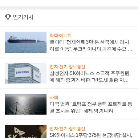
인기기사
화학·에너지
로이터 "정제연료 3만 톤 한국에서 러시
아로 이동", 우크라이나의 공격에 수요 늘
어
전자·전기·정보통신
삼성전자 SK하이닉스 소극적 주주환원
에 해외 증권가 비판, "반도체 호황 지속
성 의문"
사회
미국 법원 "트럼프 정부 풍력 프로젝트 동
결 조치는 위법", 해제 명령 내려
전자·전기·정보통신
SK하이닉스 1주당 375원 현금배당 실시,