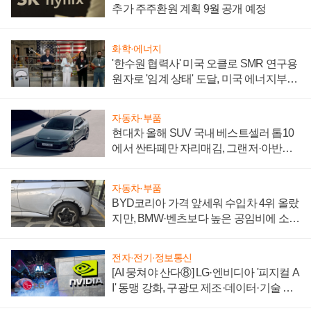
추가 주주환원 계획 9월 공개 예정
화학·에너지
'한수원 협력사' 미국 오클로 SMR 연구용
원자로 '임계 상태' 도달, 미국 에너지부
"중요한 이정표"
자동차·부품
현대차 올해 SUV 국내 베스트셀러 톱10
에서 싼타페만 자리매김, 그랜저·아반떼
'세단 쌍끌이'로 내수 방어
자동차·부품
BYD코리아 가격 앞세워 수입차 4위 올랐
지만, BMW·벤츠보다 높은 공임비에 소비
자 불만 폭발
전자·전기·정보통신
[AI 뭉쳐야 산다⑧] LG·엔비디아 '피지컬 A
I' 동맹 강화, 구광모 제조·데이터·기술 결
집해 종합 로보틱스 기업으로