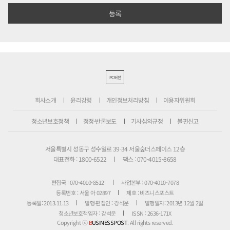
PC버전
회사소개
윤리강령
개인정보처리방침
이용자위원회
청소년보호정책
정정·반론보도
기사심의규정
불편신고
서울특별시 성동구 성수일로 39-34 서울숲더스페이스 12층
대표전화 : 1800-6522
팩스 : 070-4015-8658
편집국 : 070-4010-8512
사업본부 : 070-4010-7078
등록번호 : 서울 아 02897
제호 : 비즈니스포스트
등록일: 2013.11.13
발행·편집인 : 강석운
발행일자: 2013년 12월 2일
청소년보호책임자 : 강석운
ISSN : 2636-171X
Copyright ⓒ
B
USINESSPOST
. All rights reserved.