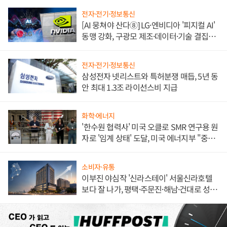
전자·전기·정보통신
[AI 뭉쳐야 산다⑧] LG·엔비디아 '피지컬 AI'
동맹 강화, 구광모 제조·데이터·기술 결집
해 종합 로보틱스 기업으로
전자·전기·정보통신
삼성전자 넷리스트와 특허분쟁 매듭, 5년 동
안 최대 1.3조 라이선스비 지급
화학·에너지
'한수원 협력사' 미국 오클로 SMR 연구용 원
자로 '임계 상태' 도달, 미국 에너지부 "중요
한 이정표"
소비자·유통
이부진 야심작 '신라스테이' 서울신라호텔
보다 잘 나가, 평택·주문진·해남·건대로 성
장판 더 넓힌다