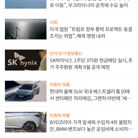
로 이동", 우크라이나의 공격에 수요 늘어
사회
미국 법원 "트럼프 정부 풍력 프로젝트 동결
조치는 위법", 해제 명령 내려
전자·전기·정보통신
SK하이닉스 1주당 375원 현금배당 실시, 추
가 주주환원 계획 9월 공개 예정
자동차·부품
현대차 올해 SUV 국내 베스트셀러 톱10에
서 싼타페만 자리매김, 그랜저·아반떼 '세단
쌍끌이'로 내수 방어
자동차·부품
BYD코리아 가격 앞세워 수입차 4위 올랐지
만, BMW·벤츠보다 높은 공임비에 소비자
불만 폭발