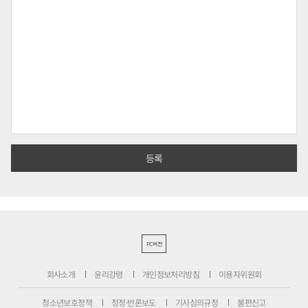
PC버전
회사소개
윤리강령
개인정보처리방침
이용자위원회
청소년보호정책
정정·반론보도
기사심의규정
불편신고