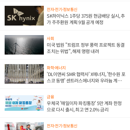
전자·전기·정보통신
SK하이닉스 1주당 375원 현금배당 실시, 추
가 주주환원 계획 9월 공개 예정
사회
미국 법원 "트럼프 정부 풍력 프로젝트 동결
조치는 위법", 해제 명령 내려
화학·에너지
'DL이앤씨 SMR 협력사' X에너지, '한수원 포
스코 동맹' 센트러스에너지와 우라늄 계약
체결
금융
우체국 '매일이자 파킹통장' 5만 계좌 한정
으로 다시 출시, 최고 연 2.0% 금리
전자·전기·정보통신