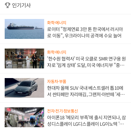
인기기사
화학·에너지
로이터 "정제연료 3만 톤 한국에서 러시아
로 이동", 우크라이나의 공격에 수요 늘어
화학·에너지
'한수원 협력사' 미국 오클로 SMR 연구용 원
자로 '임계 상태' 도달, 미국 에너지부 "중요
한 이정표"
자동차·부품
현대차 올해 SUV 국내 베스트셀러 톱10에
서 싼타페만 자리매김, 그랜저·아반떼 '세단
쌍끌이'로 내수 방어
전자·전기·정보통신
아이폰18 '메모리 부족'에 출시 지연되나, 삼
성디스플레이 LG디스플레이 LG이노텍 '탈
애플' 수익 다각화 속도