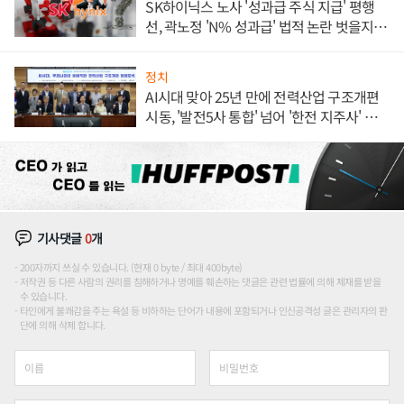
SK하이닉스 노사 '성과급 주식 지급' 평행
선, 곽노정 'N% 성과급' 법적 논란 벗을지 주
목
정치
AI시대 맞아 25년 만에 전력산업 구조개편
시동, '발전5사 통합' 넘어 '한전 지주사' 재편
론도
기사댓글
0
개
200자까지 쓰실 수 있습니다. (현재 0 byte / 최대 400byte)
저작권 등 다른 사람의 권리를 침해하거나 명예를 훼손하는 댓글은 관련 법률에 의해 제재를 받을
수 있습니다.
타인에게 불쾌감을 주는 욕설 등 비하하는 단어가 내용에 포함되거나 인신공격성 글은 관리자의 판
단에 의해 삭제 합니다.