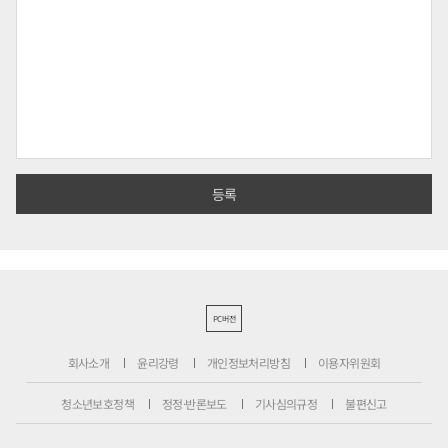
PC버전
회사소개
윤리강령
개인정보처리방침
이용자위원회
청소년보호정책
정정·반론보도
기사심의규정
불편신고