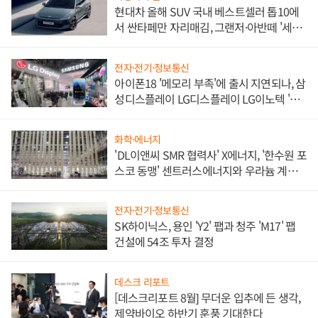
현대차 올해 SUV 국내 베스트셀러 톱10에
서 싼타페만 자리매김, 그랜저·아반떼 '세단
쌍끌이'로 내수 방어
전자·전기·정보통신
아이폰18 '메모리 부족'에 출시 지연되나, 삼
성디스플레이 LG디스플레이 LG이노텍 '탈
애플' 수익 다각화 속도
화학·에너지
'DL이앤씨 SMR 협력사' X에너지, '한수원 포
스코 동맹' 센트러스에너지와 우라늄 계약
체결
전자·전기·정보통신
SK하이닉스, 용인 'Y2' 팹과 청주 'M17' 팹
건설에 54조 투자 결정
데스크 리포트
[데스크리포트 8월] 무더운 입추에 든 생각,
제약바이오 하반기 훈풍 기대한다