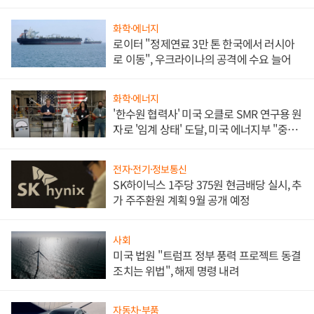
화학·에너지
로이터 "정제연료 3만 톤 한국에서 러시아
로 이동", 우크라이나의 공격에 수요 늘어
화학·에너지
'한수원 협력사' 미국 오클로 SMR 연구용 원
자로 '임계 상태' 도달, 미국 에너지부 "중요
한 이정표"
전자·전기·정보통신
SK하이닉스 1주당 375원 현금배당 실시, 추
가 주주환원 계획 9월 공개 예정
사회
미국 법원 "트럼프 정부 풍력 프로젝트 동결
조치는 위법", 해제 명령 내려
자동차·부품