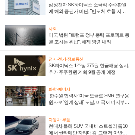
삼성전자 SK하이닉스 소극적 주주환원
에 해외 증권가 비판, "반도체 호황 지속
성 의문"
사회
미국 법원 "트럼프 정부 풍력 프로젝트 동
결 조치는 위법", 해제 명령 내려
전자·전기·정보통신
SK하이닉스 1주당 375원 현금배당 실시,
추가 주주환원 계획 9월 공개 예정
화학·에너지
'한수원 협력사' 미국 오클로 SMR 연구용
원자로 '임계 상태' 도달, 미국 에너지부
"중요한 이정표"
자동차·부품
현대차 올해 SUV 국내 베스트셀러 톱10
에서 싼타페만 자리매김, 그랜저·아반떼