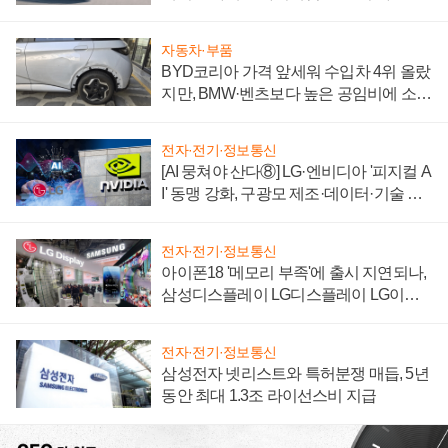
'세단 쌍끌이'로 내수 방어
자동차·부품
BYD코리아 가격 앞세워 수입차 4위 올랐
지만, BMW·벤츠보다 높은 공임비에 소비
자 불만 폭발
전자·전기·정보통신
[AI 뭉쳐야 산다⑧] LG·엔비디아 '피지컬 A
I' 동맹 강화, 구광모 제조·데이터·기술 결
집해 종합 로보틱스 기업으로
전자·전기·정보통신
아이폰18 '메모리 부족'에 출시 지연되나,
삼성디스플레이 LG디스플레이 LG이노
텍 '탈애플' 수익 다각화 속도
전자·전기·정보통신
삼성전자 넷리스트와 특허분쟁 매듭, 5년
동안 최대 1.3조 라이선스비 지급