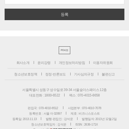
PC버전
회사소개
윤리강령
개인정보처리방침
이용자위원회
청소년보호정책
정정·반론보도
기사심의규정
불편신고
서울특별시 성동구 성수일로 39-34 서울숲더스페이스 12층
대표전화 : 1800-6522
팩스 : 070-4015-8658
편집국 : 070-4010-8512
사업본부 : 070-4010-7078
등록번호 : 서울 아 02897
제호 : 비즈니스포스트
등록일: 2013.11.13
발행·편집인 : 강석운
발행일자: 2013년 12월 2일
청소년보호책임자 : 강석운
ISSN : 2636-171X